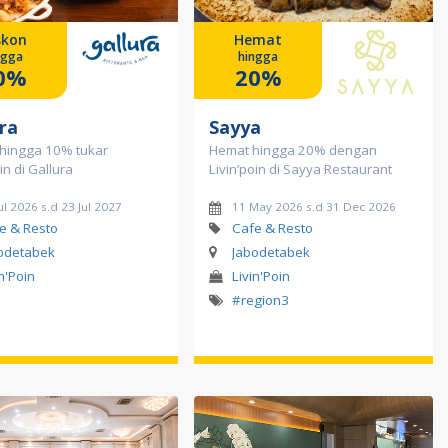
skon
Hemat
ngga
hingga
0%
20%
ra
Sayya
 hingga 10% tukar
Hemat hingga 20% dengan
in di Gallura
Livin’poin di Sayya Restaurant
ul 2026 s.d 23 Jul 2027
11 May 2026 s.d 31 Dec 2026
e & Resto
Cafe & Resto
odetabek
Jabodetabek
in'Poin
Livin'Poin
#region3