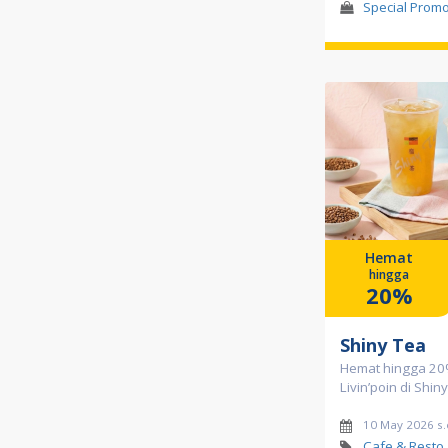
Special Prom
Hemat
hingga
20%
Shiny Tea
Hemat hingga 2
Livin’poin di Shin
10 May 2026 s.
Cafe & Resto