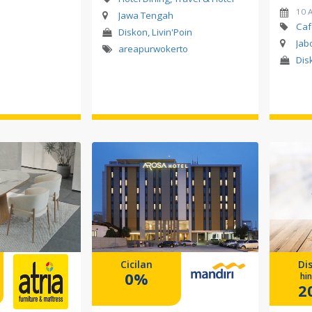
10 
Jawa Tengah
Caf
Diskon, Livin'Poin
Jab
areapurwokerto
Dis
Cicilan
Di
0%
hi
2