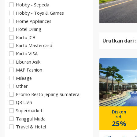
Hobby - Sepeda
Hobby - Toys & Games
Home Appliances
Hotel Dining
Kartu JCB
Urutkan dari :
Kartu Mastercard
Kartu VISA
Liburan Asik
MAP Fashion
Mileage
Other
Promo Resto Jepang Sumatera
QR Livin
Supermarket
Diskon
s.d.
Tanggal Muda
25%
Travel & Hotel