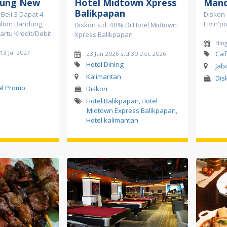
dung New
Hotel Midtown Xpress
Mand
Balikpapan
 Beli 3 Dapat 4
Diskon
Hilton Bandung
Livin'p
Diskon s.d. 40% Di Hotel Midtown
rtu Kredit/Debit
Xpress Balikpapan
Hing
 13 Jul 2027
Caf
23 Jan 2026 s.d 30 Dec 2026
l
Hotel Dining
Jab
Kalimantan
Dis
al Promo
Diskon
Hotel Balikpapan
,
Hotel
Midtown Express Balikpapan
,
Hotel kalimantan