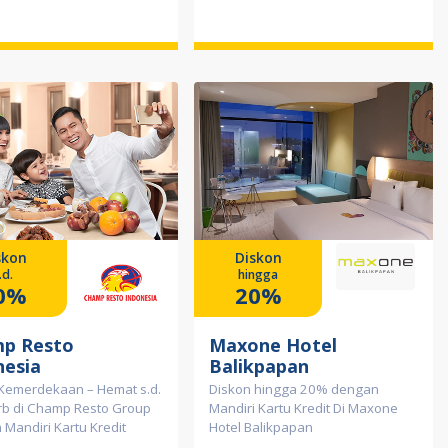
skon
Diskon
.d.
hingga
0%
20%
p Resto
Maxone Hotel
nesia
Balikpapan
Kemerdekaan – Hemat s.d.
Diskon hingga 20% dengan
rb di Champ Resto Group
Mandiri Kartu Kredit Di Maxone
Mandiri Kartu Kredit
Hotel Balikpapan