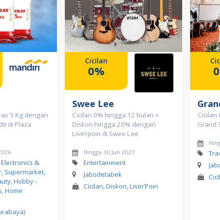
Cicilan
Cic
0%
Swee Lee
Gran
ras 5 Kg dengan
Cicilan 0% hingga 12 bulan +
Cicilan
it di Plaza
Diskon hingga 20% dengan
Grand 
Livin'poin di Swee Lee
Hin
2026
Hingga 30 Jun 2027
Tra
 Electronics &
Entertainment
Jab
, Supermarket,
Jabodetabek
Cici
uty, Hobby -
Cicilan, Diskon, Livin'Poin
s, Home
urabaya)