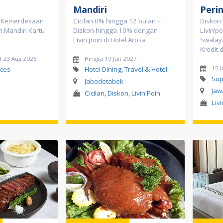
Mandiri
Perin
i Kemerdekaan
Cicilan 0% hingga 12 bulan +
Diskon
n Mandiri Kartu
Diskon hingga 10% dengan
Livin’po
Livin'poin di Hotel Arosa
Swalay
Kredit 
d 23 Aug 2026
Hingga 19 Jun 2027
15 
ces
Hotel Dining, Travel & Hotel
Sup
Jabodetabek
Jaw
Cicilan, Diskon, Livin'Poin
Liv