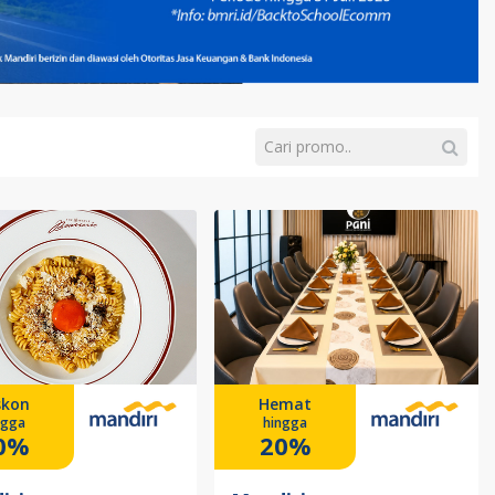
skon
Hemat
ngga
hingga
0%
20%