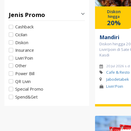
Diskon
Jenis Promo
hingga
20%
Cashback
Cicilan
Mandiri
Diskon
Diskon hingga 20
Livin’poin di Sat
Insurance
Kasdi
Livin'Poin
Other
20 Jul 2026 s.d
Cafe & Resto
Power Bill
Jabodetabek
QR Livin
Livin'Poin
Special Promo
Spend&Get