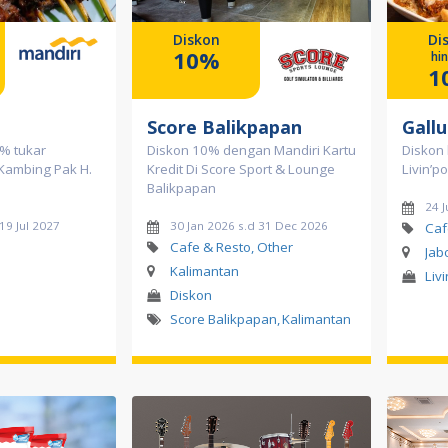
Diskon
Di
10%
hi
1
Score Balikpapan
Gallu
% tukar
Diskon 10% dengan Mandiri Kartu
Diskon
e Kambing Pak H.
Kredit Di Score Sport & Lounge
Livin’po
Balikpapan
24 J
 19 Jul 2027
30 Jan 2026 s.d 31 Dec 2026
Caf
Cafe & Resto, Other
Jab
Kalimantan
Liv
Diskon
Score Balikpapan
,
Kalimantan