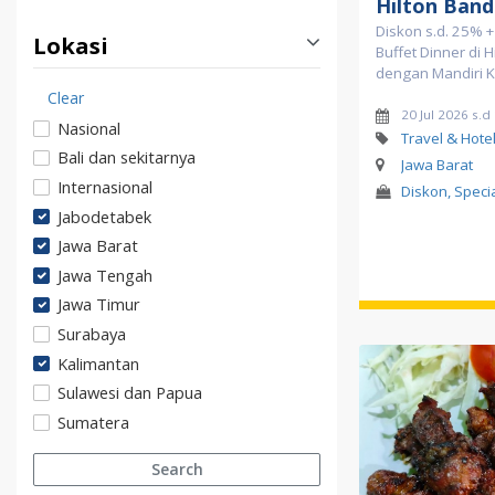
Hilton Ban
Diskon s.d. 25% +
Lokasi
Buffet Dinner di 
dengan Mandiri Ka
Clear
20 Jul 2026 s.d
Nasional
Travel & Hote
Bali dan sekitarnya
Jawa Barat
Internasional
Diskon, Speci
Jabodetabek
Jawa Barat
Jawa Tengah
Jawa Timur
Surabaya
Kalimantan
Sulawesi dan Papua
Sumatera
Search