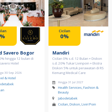
ilan
Cicilan
0%
0%
d Savero Bogor
Mandiri
 0% hingga 12 bulan di
Cicilan 0% s.d. 12 Bulan + Diskon
Savero Hotel
s.d. 20% Tukar Livinpoin + Ekstra
Diskon 5% untuk perawatan di RS
Kemang Medical Care
gga 30 Sep 2026
vel & Hotel
Hingga 31 Jul 2027
odetabek
Health Services, Fashion &
lan
Beauty
Jabodetabek
Cicilan, Diskon, Livin'Poin