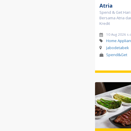
Atria
Spend & Get Har
Bersama Atria da
Kredit
10 Aug 2026 s.
Home Applian
Jabodetabek
Spend&Get