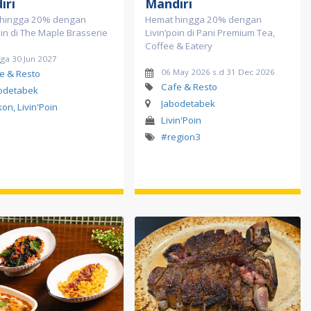
iri
Mandiri
 hingga 20% dengan
Hemat hingga 20% dengan
oin di The Maple Brasserie
Livin’poin di Pani Premium Tea,
Coffee & Eatery
ga 30 Jun 2027
06 May 2026 s.d 31 Dec 2026
e & Resto
Cafe & Resto
odetabek
Jabodetabek
kon, Livin'Poin
Livin'Poin
#region3