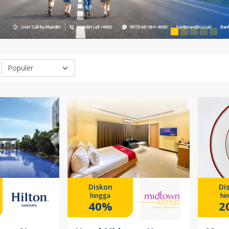
Diskon
Di
hingga
hi
40%
2