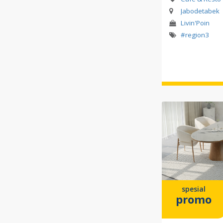
Jabodetabek
Livin'Poin
#region3
spesial
promo