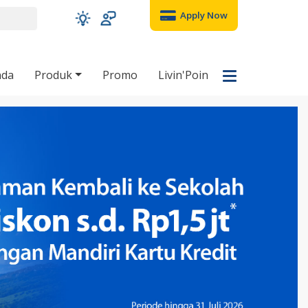
Apply Now
nda
Produk
Promo
Livin'Poin