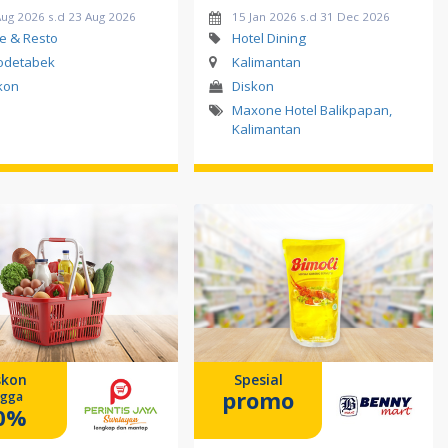
Aug 2026 s.d 23 Aug 2026
15 Jan 2026 s.d 31 Dec 2026
e & Resto
Hotel Dining
odetabek
Kalimantan
kon
Diskon
Maxone Hotel Balikpapan
,
Kalimantan
skon
Spesial
promo
ngga
0%