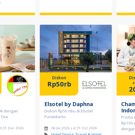
o
Diskon
Di
Rp50rb
s
2
Elsotel by Daphna
Cham
Indo
0% dengan
Diskon Rp50 ribu di Elsotel
y Tea
Purwokerto
Promo 
Rp100 
d 31 Dec 2026
06 Jul 2026 s.d 31 Oct 2026
dengan 
Hotel Dining, Travel & Hotel