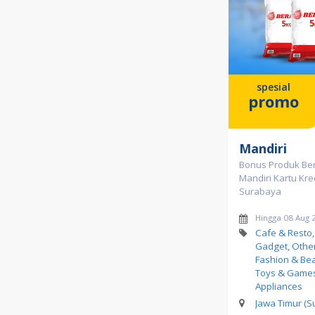
spesial
promo
Mandiri
Bonus Produk Be
Mandiri Kartu Kred
Surabaya
Hingga 08 Aug 
Cafe & Resto,
Gadget, Other
Fashion & Bea
Toys & Game
Appliances
Jawa Timur (S