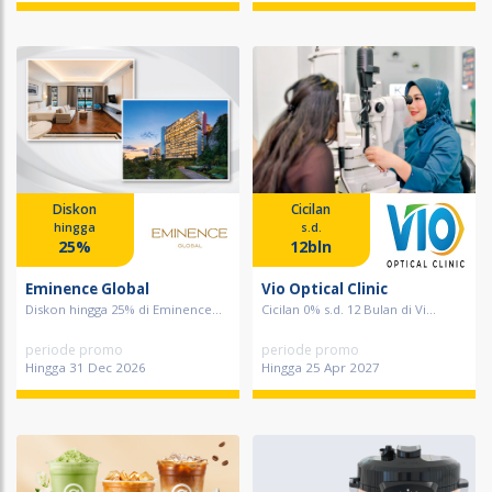
Diskon
Cicilan
hingga
s.d.
25%
12bln
Eminence Global
Vio Optical Clinic
Diskon hingga 25% di Eminence...
Cicilan 0% s.d. 12 Bulan di Vi...
periode promo
periode promo
Hingga 31 Dec 2026
Hingga 25 Apr 2027