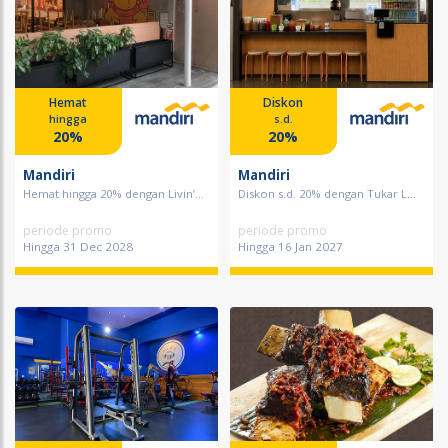
Hemat
Diskon
hingga
s.d.
20%
20%
Mandiri
Mandiri
Hemat hingga 20% dengan Livin’...
Diskon s.d. 20% dengan Tukar L...
periode promo
periode promo
Hingga 31 Dec 2028
Hingga 16 Jan 2027