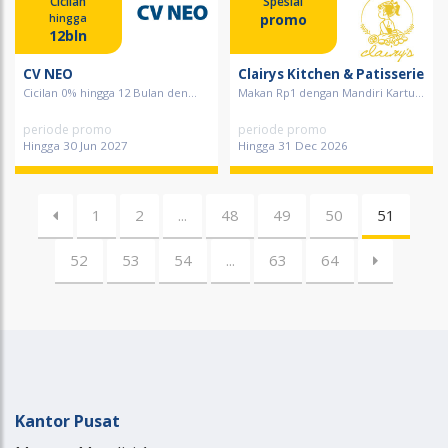
Cicilan
Spesial
promo
hingga
12bln
CV NEO
Clairys Kitchen & Patisserie
Cicilan 0% hingga 12 Bulan den...
Makan Rp1 dengan Mandiri Kartu...
periode promo
periode promo
Hingga 30 Jun 2027
Hingga 31 Dec 2026
1
2
...
48
49
50
51
52
53
54
...
63
64
Kantor Pusat