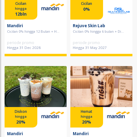
Cicilan
Cicilan
0%
hingga
12bln
Mandiri
Rejuve Skin Lab
Cicilan 0% hingga 12 Bulan + H...
Cicilan 0% hingga 6 bulan + Di...
periode promo
periode promo
Hingga 31 Dec 2028
Hingga 31 May 2027
Diskon
Hemat
hingga
hingga
20%
20%
Mandiri
Mandiri