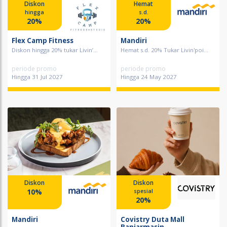
Diskon
Hemat
hingga
s.d.
20%
20%
Flex Camp Fitness
Mandiri
Diskon hingga 20% tukar Livin’...
Hemat s.d. 20% Tukar Livin'poi...
periode promo
periode promo
Hingga 31 Jul 2027
Hingga 24 May 2027
Diskon
Diskon
10%
spesial
20%
Mandiri
Covistry Duta Mall