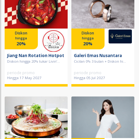
Diskon
Diskon
hingga
hingga
20%
20%
Jiang Nan Rotation Hotpot
Galeri Emas Nusantara
Diskon hingga 20% tukar Livin’...
Cicilan 0% 3 bulan + Diskon hi...
periode promo
periode promo
Hingga 17 May 2027
Hingga 05 Jul 2027