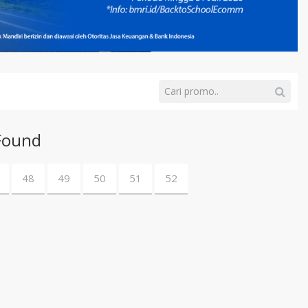
Found
48
49
50
51
52