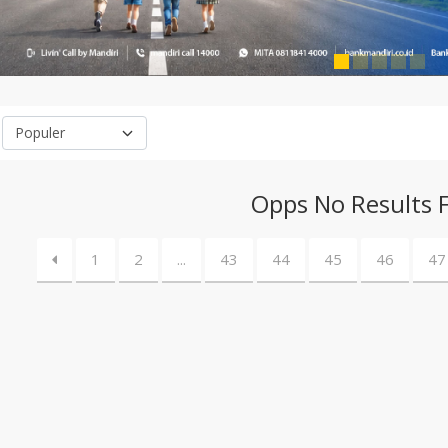
Opps No Results 
1
2
...
43
44
45
46
47