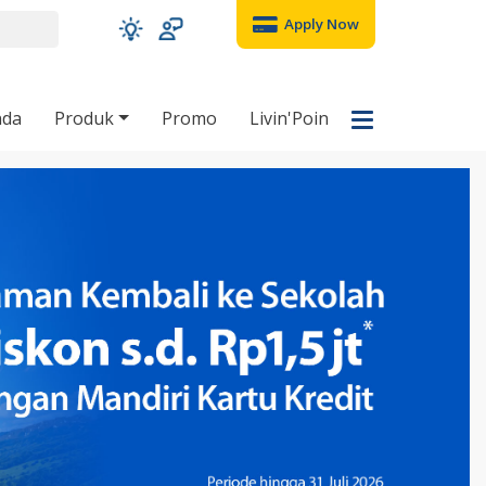
Apply Now
nda
Produk
Promo
Livin'Poin