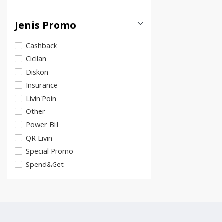
Jenis Promo
Cashback
Cicilan
Diskon
Insurance
Livin'Poin
Other
Power Bill
QR Livin
Special Promo
Spend&Get