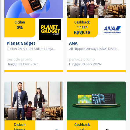
Cicilan
Cashback
0%
hingga
Rp8Juta
Planet Gadget
ANA
Cicilan 0% s.d. 24 Bulan denga...
All Nippon Airways (ANA) Disko...
periode promo
periode promo
Hingga 31 Dec 2026
Hingga 30 Sep 2026
Diskon
Cashback
hingga
s.d.