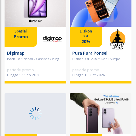
Spesial
Diskon
Promo
s.d.
20%
Digimap
Pura Pura Ponsel
Back To School - Cashback hing...
Diskon s.d. 20% tukar Livin’po...
periode promo
periode promo
Hingga 13 Sep 2026
Hingga 15 Oct 2026