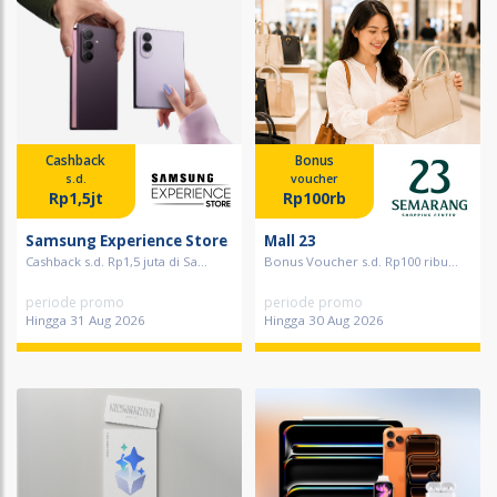
Cashback
Bonus
s.d.
voucher
Rp1,5jt
Rp100rb
Samsung Experience Store
Mall 23
Cashback s.d. Rp1,5 juta di Sa...
Bonus Voucher s.d. Rp100 ribu...
periode promo
periode promo
Hingga 31 Aug 2026
Hingga 30 Aug 2026