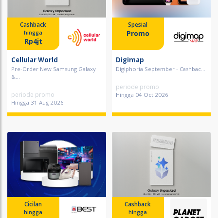
Cashback
Spesial
Promo
hingga
Rp4jt
Cellular World
Digimap
Pre-Order New Samsung Galaxy
Digiphoria September - Cashbac...
&...
periode promo
periode promo
Hingga 04 Oct 2026
Hingga 31 Aug 2026
Cicilan
Cashback
hingga
hingga