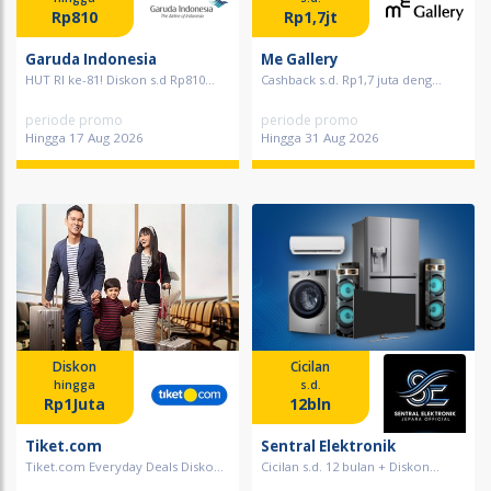
Rp810
Rp1,7jt
Garuda Indonesia
Me Gallery
HUT RI ke-81! Diskon s.d Rp810...
Cashback s.d. Rp1,7 juta deng...
periode promo
periode promo
Hingga 17 Aug 2026
Hingga 31 Aug 2026
Diskon
Cicilan
hingga
s.d.
Rp1Juta
12bln
Tiket.com
Sentral Elektronik
Tiket.com Everyday Deals Disko...
Cicilan s.d. 12 bulan + Diskon...