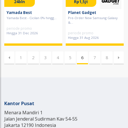
24bln
Rp1,5jt
Yamada Best
Planet Gadget
Yamada Best - Cicilan 0% hingg...
Pre-Order New Samsung Galaxy
&...
periode promo
periode promo
Hingga 31 Dec 2026
Hingga 31 Aug 2026
1
2
3
4
5
6
7
8
Kantor Pusat
Menara Mandiri 1
Jalan Jenderal Sudirman Kav 54-55
Jakarta 12190 Indonesia