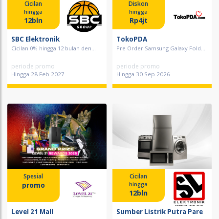
Cicilan
Diskon
hingga
hingga
12bln
Rp4jt
SBC Elektronik
TokoPDA
Cicilan 0% hingga 12 bulan den...
Pre Order Samsung Galaxy Fold...
periode promo
periode promo
Hingga 28 Feb 2027
Hingga 30 Sep 2026
Spesial
Cicilan
promo
hingga
12bln
Level 21 Mall
Sumber Listrik Putra Pare