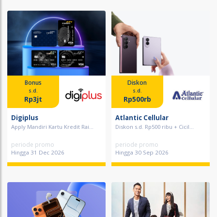
Bonus
Diskon
s.d.
s.d.
Rp3jt
Rp500rb
Digiplus
Atlantic Cellular
Apply Mandiri Kartu Kredit Rai...
Diskon s.d. Rp500 ribu + Cicil...
periode promo
periode promo
Hingga 31 Dec 2026
Hingga 30 Sep 2026