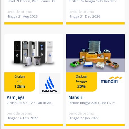
Level 21 Bonus, Raih Bonus Eks...
Cicilan 0% hingga 12 bulan den...
periode promo
periode promo
Hingga 21 Aug 2026
Hingga 31 Dec 2026
Cicilan
Diskon
s.d.
hingga
12bln
20%
Pam Jaya
Mandiri
Cicilan 0% s.d. 12 bulan di Wa...
Diskon hingga 20% tukar Livin’...
periode promo
periode promo
Hingga 16 Feb 2027
Hingga 27 Jan 2027