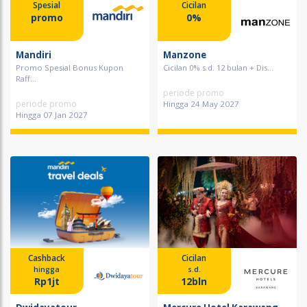
Spesial
Cicilan
promo
0%
Mandiri
Manzone
Promo Spesial Bonus Kupon
Cicilan 0% s.d. 12 bulan + Dis...
Raff...
periode promo
periode promo
Hingga 24 May 2027
Hingga 07 Jan 2027
Cashback
Cicilan
hingga
s.d.
Rp1jt
12bln