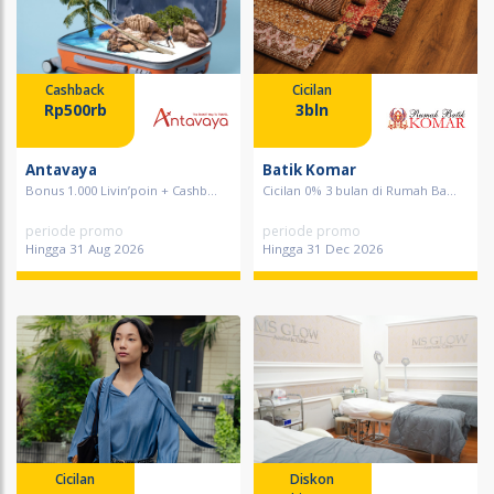
Cashback
Cicilan
Rp500rb
3bln
Antavaya
Batik Komar
Bonus 1.000 Livin’poin + Cashb...
Cicilan 0% 3 bulan di Rumah Ba...
periode promo
periode promo
Hingga 31 Aug 2026
Hingga 31 Dec 2026
Cicilan
Diskon