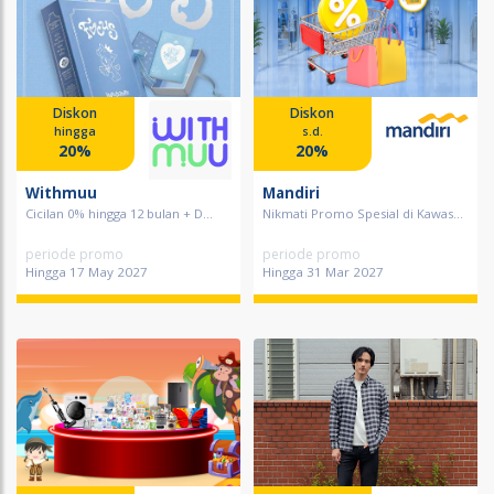
Diskon
Diskon
hingga
s.d.
20%
20%
Withmuu
Mandiri
Cicilan 0% hingga 12 bulan + D...
Nikmati Promo Spesial di Kawas...
periode promo
periode promo
Hingga 17 May 2027
Hingga 31 Mar 2027