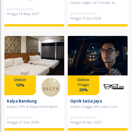
Cicilan ringan s.d.12 bulan di...
periode promo
periode promo
Hingga 18 May 2027
Hingga 15 Jun 2028
Diskon
Diskon
10%
hingga
20%
Kalya Bandung
Optik Setia Jaya
Diskon 10% di Kalya Hotel Band...
Diskon hingga 20% tukar Livin’...
periode promo
periode promo
Hingga 31 Dec 2026
Hingga 30 Apr 2027