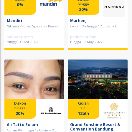
0%
hingga
20%
Mandiri
MarhenJ
Nikmati Promo Spesial di Kawas...
Cicilan 0% hingga 12 bulan + D...
periode promo
periode promo
Hingga 09 Apr 2027
Hingga 17 May 2027
Diskon
Cicilan
hingga
s.d.
20%
12bln
Ali Tatto Sulam
Grand Sunshine Resort &
Convention Bandung
Cicilan 0% hingga 12 bulan + D...