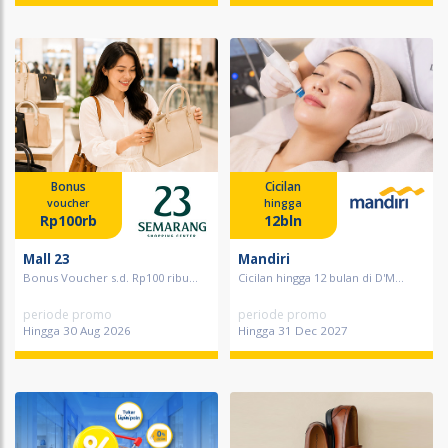
Bonus
Cicilan
voucher
hingga
Rp100rb
12bln
Mall 23
Mandiri
Bonus Voucher s.d. Rp100 ribu...
Cicilan hingga 12 bulan di D'M...
periode promo
periode promo
Hingga 30 Aug 2026
Hingga 31 Dec 2027