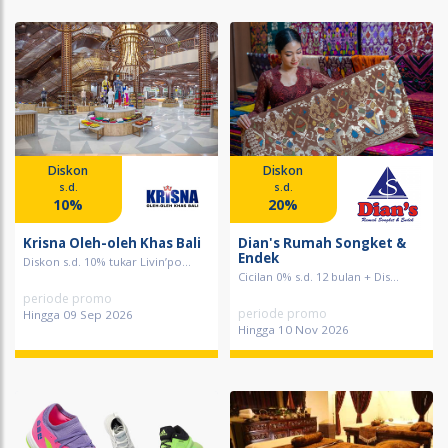
Diskon
Diskon
s.d.
s.d.
10%
20%
Krisna Oleh-oleh Khas Bali
Dian's Rumah Songket &
Endek
Diskon s.d. 10% tukar Livin’po...
Cicilan 0% s.d. 12 bulan + Dis...
periode promo
periode promo
Hingga 09 Sep 2026
Hingga 10 Nov 2026