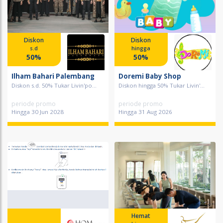
Diskon
Diskon
s.d
hingga
50%
50%
Ilham Bahari Palembang
Doremi Baby Shop
Diskon s.d. 50% Tukar Livin'po...
Diskon hingga 50% Tukar Livin'...
periode promo
periode promo
Hingga 30 Jun 2028
Hingga 31 Aug 2026
Hemat