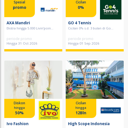
Spesial
Cicilan
promo
0%
AXA Mandiri
GO 4 Tennis
Ekstra hingga 5.000 Livin’poin...
Cicilan 0% s.d. 3 bulan di Go...
periode promo
periode promo
Hingga 31 Oct 2026
Hingga 01 Sep 2026
Diskon
Cicilan
hingga
hingga
50%
12Bln
Ivo Fashion
High Scope Indonesia