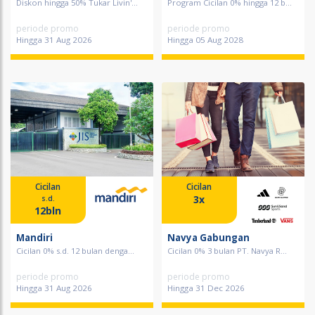
Diskon hingga 50% Tukar Livin'...
Program Cicilan 0% hingga 12 b...
periode promo
periode promo
Hingga 31 Aug 2026
Hingga 05 Aug 2028
Cicilan
Cicilan
3x
s.d.
12bln
Mandiri
Navya Gabungan
Cicilan 0% s.d. 12 bulan denga...
Cicilan 0% 3 bulan PT. Navya R...
periode promo
periode promo
Hingga 31 Aug 2026
Hingga 31 Dec 2026