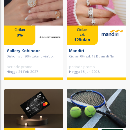
Cicilan
Cicilan
0%
s.d.
12Bulan
Gallery Kohinoor
Mandiri
Diskon s.d. 20% tukar Livin’po...
Cicilan 0% s.d. 12 Bulan di Na...
periode promo
periode promo
Hingga 24 Feb 2027
Hingga 13 Jun 2028