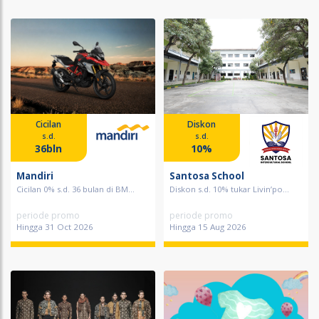
Cicilan
Diskon
s.d.
s.d.
36bln
10%
Mandiri
Santosa School
Cicilan 0% s.d. 36 bulan di BM...
Diskon s.d. 10% tukar Livin’po...
periode promo
periode promo
Hingga 31 Oct 2026
Hingga 15 Aug 2026