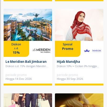
Diskon
Spesial
Promo
s.d.
15%
Le Meridien Bali Jimbaran
Hijab Mandjha
Diskon s.d. 15% dengan Mandiri...
Diskon 10% + Cicilan 0% hingga...
periode promo
periode promo
Hingga 14 Dec 2026
Hingga 30 Sep 2026