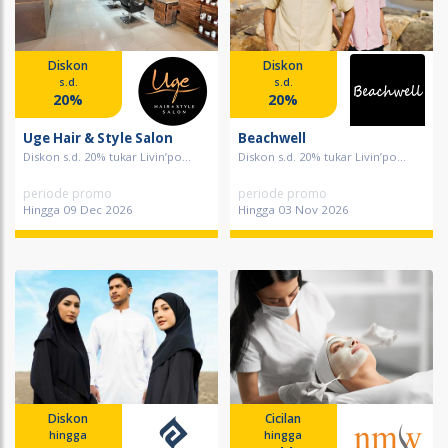
Diskon
Diskon
s.d.
s.d.
20%
20%
Uge Hair & Style Salon
Beachwell
Diskon s.d. 20% tukar Livin’po...
Diskon s.d. 20% tukar Livin’po...
periode promo
periode promo
Hingga 09 Dec 2026
Hingga 03 Nov 2026
Diskon
Cicilan
hingga
hingga