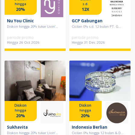
hingga
s.d.
20%
12X
Nu You Clinic
GCP Gabungan
Diskon hingga 20% tukar Livin’...
Cicilan 0% s.d. 12 bulan PT. G...
periode promo
periode promo
Hingga 26 Oct 2026
Hingga 31 Dec 2026
Diskon
Diskon
hingga
hingga
20%
20%
Sukhavita
Indonesia Berlian
Diskon hingga 20% tukar Livin’...
Cicilan 0% hingga 12 bulan & D...