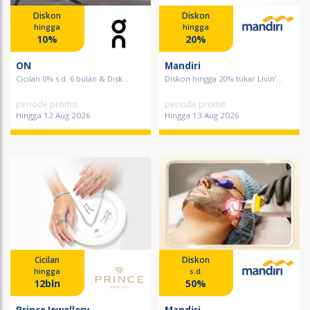
Diskon
Diskon
hingga
hingga
10%
20%
ON
Mandiri
Cicilan 0% s.d. 6 bulan & Disk...
Diskon hingga 20% tukar Livin’...
periode promo
periode promo
Hingga 12 Aug 2026
Hingga 13 Aug 2026
Cicilan
Diskon
hingga
s.d.
12bln
50%