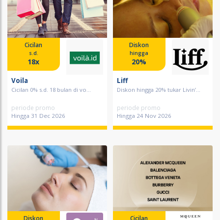
Cicilan
Diskon
s.d.
hingga
18x
20%
Voila
Liff
Cicilan 0% s.d. 18 bulan di vo...
Diskon hingga 20% tukar Livin’...
periode promo
periode promo
Hingga 31 Dec 2026
Hingga 24 Nov 2026
Diskon
Cicilan