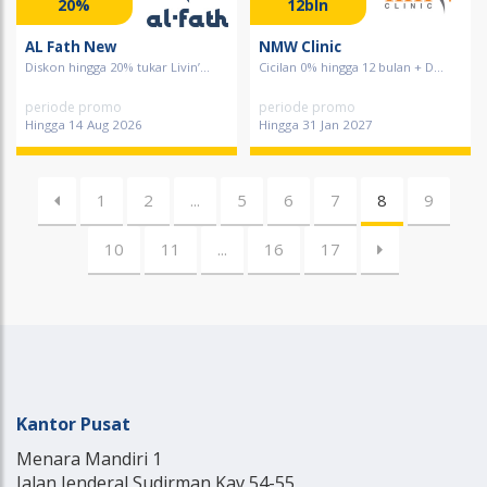
20%
12bln
AL Fath New
NMW Clinic
Diskon hingga 20% tukar Livin’...
Cicilan 0% hingga 12 bulan + D...
periode promo
periode promo
Hingga 14 Aug 2026
Hingga 31 Jan 2027
1
2
...
5
6
7
8
9
10
11
...
16
17
Kantor Pusat
Menara Mandiri 1
Jalan Jenderal Sudirman Kav 54-55