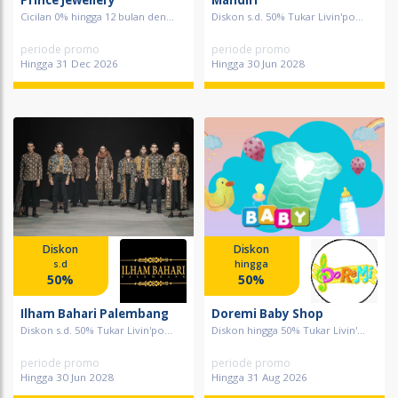
Prince Jewellery
Mandiri
Cicilan 0% hingga 12 bulan den...
Diskon s.d. 50% Tukar Livin'po...
periode promo
periode promo
Hingga 31 Dec 2026
Hingga 30 Jun 2028
Diskon
Diskon
s.d
hingga
50%
50%
Ilham Bahari Palembang
Doremi Baby Shop
Diskon s.d. 50% Tukar Livin'po...
Diskon hingga 50% Tukar Livin'...
periode promo
periode promo
Hingga 30 Jun 2028
Hingga 31 Aug 2026