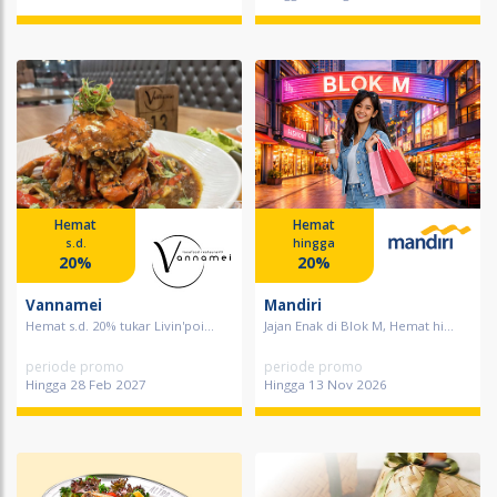
Hemat
Hemat
s.d.
hingga
20%
20%
Vannamei
Mandiri
Hemat s.d. 20% tukar Livin'poi...
Jajan Enak di Blok M, Hemat hi...
periode promo
periode promo
Hingga 28 Feb 2027
Hingga 13 Nov 2026