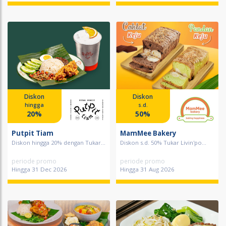
Diskon
Diskon
hingga
s.d.
20%
50%
Putpit Tiam
MamMee Bakery
Diskon hingga 20% dengan Tukar...
Diskon s.d. 50% Tukar Livin'po...
periode promo
periode promo
Hingga 31 Dec 2026
Hingga 31 Aug 2026