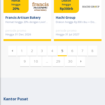
Hemat
Diskon
hingga
hingga
20%
Rp300rb
Francis Artisan Bakery
Hachi Group
Hemat hingga 20% dengan Livin’...
Diskon hingga Rp300 ribu + Dis...
periode promo
periode promo
Hingga 31 Dec 2026
Hingga 31 Jul 2027
1
2
3
4
5
6
7
8
9
10
...
29
30
Kantor Pusat