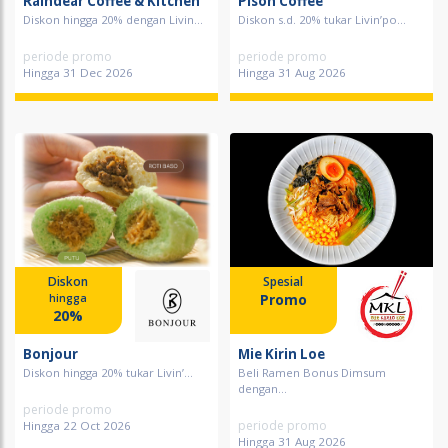
Raindear Coffee & Kitchen
Pison Coffee
Diskon hingga 20% dengan Livin...
Diskon s.d. 20% tukar Livin’po...
periode promo
periode promo
Hingga 31 Dec 2026
Hingga 31 Aug 2026
Diskon
Spesial
Promo
hingga
20%
Bonjour
Mie Kirin Loe
Diskon hingga 20% tukar Livin’...
Beli Ramen Bonus Dimsum
dengan...
periode promo
periode promo
Hingga 22 Oct 2026
Hingga 31 Aug 2026