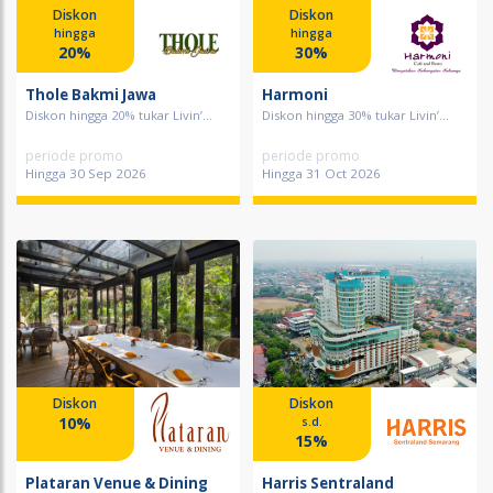
Diskon
Diskon
hingga
hingga
20%
30%
Thole Bakmi Jawa
Harmoni
Diskon hingga 20% tukar Livin’...
Diskon hingga 30% tukar Livin’...
periode promo
periode promo
Hingga 30 Sep 2026
Hingga 31 Oct 2026
Diskon
Diskon
10%
s.d.
15%
Plataran Venue & Dining
Harris Sentraland