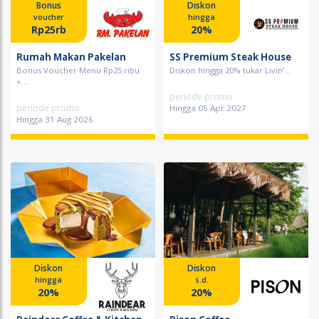
Bonus
Diskon
voucher
hingga
Rp25rb
20%
Rumah Makan Pakelan
SS Premium Steak House
Bonus Voucher Menu Rp25 ribu
Diskon hingga 20% tukar Livin’...
+...
periode promo
periode promo
Hingga 05 Apr 2027
Hingga 31 Aug 2026
Diskon
Diskon
hingga
s.d.
20%
20%