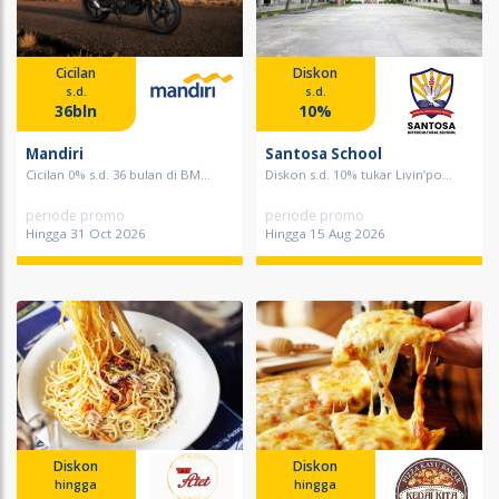
Cicilan
Diskon
s.d.
s.d.
36bln
10%
Mandiri
Santosa School
Cicilan 0% s.d. 36 bulan di BM...
Diskon s.d. 10% tukar Livin’po...
periode promo
periode promo
Hingga 31 Oct 2026
Hingga 15 Aug 2026
Diskon
Diskon
hingga
hingga