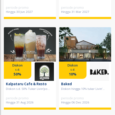
periode promo
periode promo
Hingga 30 Jun 2027
Hingga 31 Mar 2027
Diskon
Diskon
s.d.
s.d.
50%
10%
Kalpataru Cafe & Resto
Baked
Diskon s.d. 50% Tukar Livin'po...
Diskon hingga 10% tukar Livin’...
periode promo
periode promo
Hingga 31 Aug 2026
Hingga 06 Dec 2026