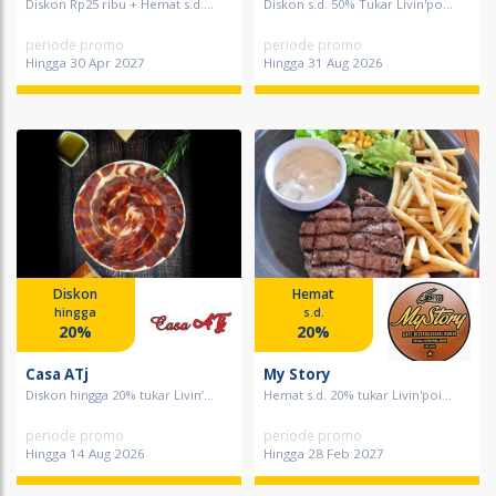
Diskon Rp25 ribu + Hemat s.d....
Diskon s.d. 50% Tukar Livin'po...
periode promo
periode promo
Hingga 30 Apr 2027
Hingga 31 Aug 2026
Diskon
Hemat
hingga
s.d.
20%
20%
Casa ATj
My Story
Diskon hingga 20% tukar Livin’...
Hemat s.d. 20% tukar Livin'poi...
periode promo
periode promo
Hingga 14 Aug 2026
Hingga 28 Feb 2027