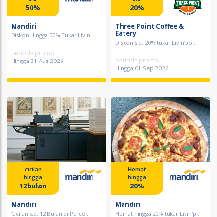
50%
20%
Mandiri
Three Point Coffee &
Eatery
Diskon Hingga 50% Tukar Livin'...
Diskon s.d. 20% tukar Livin’po...
periode promo
periode promo
Hingga 31 Aug 2026
Hingga 01 Sep 2026
cicilan
Hemat
hingga
hingga
12bulan
20%
Mandiri
Mandiri
Cicilan s.d. 12 Bulan di Perce...
Hemat hingga 20% tukar Livin'p...