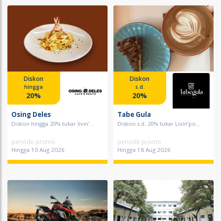
Diskon
Diskon
hingga
s.d.
20%
20%
Osing Deles
Tabe Gula
Diskon hingga 20% tukar livin’...
Diskon s.d. 20% tukar Livin’po...
periode promo
periode promo
Hingga 10 Aug 2026
Hingga 18 Aug 2026