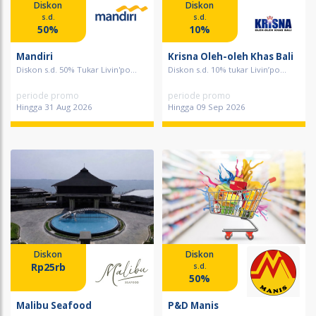
Diskon
Diskon
s.d.
s.d.
50%
10%
Mandiri
Krisna Oleh-oleh Khas Bali
Diskon s.d. 50% Tukar Livin'po...
Diskon s.d. 10% tukar Livin’po...
periode promo
periode promo
Hingga 31 Aug 2026
Hingga 09 Sep 2026
Diskon
Diskon
Rp25rb
s.d.
50%
Malibu Seafood
P&D Manis