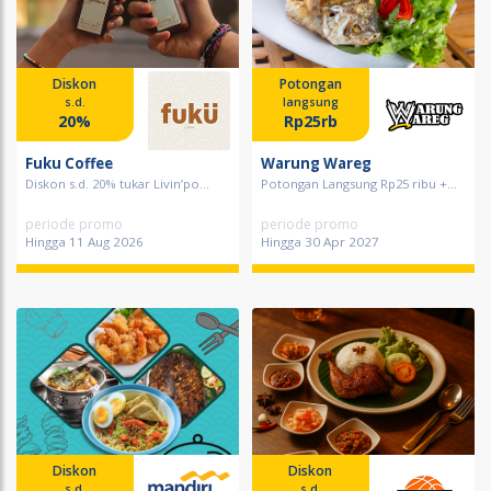
Diskon
Potongan
s.d.
langsung
20%
Rp25rb
Fuku Coffee
Warung Wareg
Diskon s.d. 20% tukar Livin’po...
Potongan Langsung Rp25 ribu +...
periode promo
periode promo
Hingga 11 Aug 2026
Hingga 30 Apr 2027
Diskon
Diskon
s.d.
s.d.