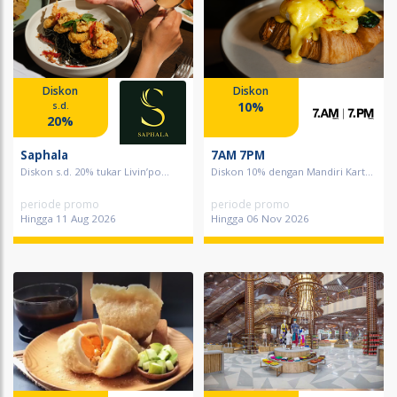
Diskon
Diskon
10%
s.d.
20%
Saphala
7AM 7PM
Diskon s.d. 20% tukar Livin’po...
Diskon 10% dengan Mandiri Kart...
periode promo
periode promo
Hingga 11 Aug 2026
Hingga 06 Nov 2026