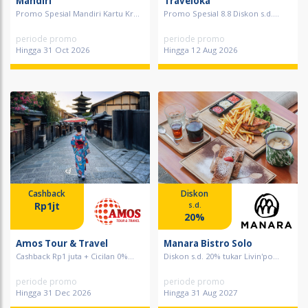
Mandiri
Traveloka
Promo Spesial Mandiri Kartu Kr...
Promo Spesial 8.8 Diskon s.d....
periode promo
periode promo
Hingga 31 Oct 2026
Hingga 12 Aug 2026
Cashback
Diskon
Rp1jt
s.d.
20%
Amos Tour & Travel
Manara Bistro Solo
Cashback Rp1 juta + Cicilan 0%...
Diskon s.d. 20% tukar Livin'po...
periode promo
periode promo
Hingga 31 Dec 2026
Hingga 31 Aug 2027