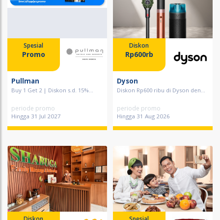
Spesial
Diskon
Promo
Rp600rb
Pullman
Dyson
Buy 1 Get 2 | Diskon s.d. 15%...
Diskon Rp600 ribu di Dyson den...
periode promo
periode promo
Hingga 31 Jul 2027
Hingga 31 Aug 2026
Diskon
Spesial