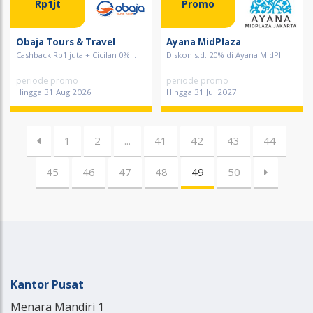
Rp1jt
Promo
Obaja Tours & Travel
Ayana MidPlaza
Cashback Rp1 juta + Cicilan 0%...
Diskon s.d. 20% di Ayana MidPl...
periode promo
periode promo
Hingga 31 Aug 2026
Hingga 31 Jul 2027
1
2
...
41
42
43
44
45
46
47
48
49
50
Kantor Pusat
Menara Mandiri 1