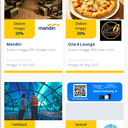
Diskon
Diskon
hingga
hingga
20%
20%
Mandiri
One 6 Lounge
Diskon hingga 20% dengan Livin...
Diskon hingga 20% tukar Livin’...
periode promo
periode promo
Hingga 31 Jul 2027
Hingga 06 Aug 2027
Cashback
Spesial