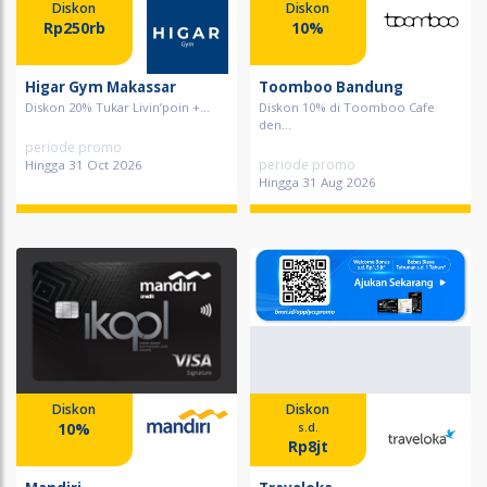
Diskon
Diskon
Rp250rb
10%
Higar Gym Makassar
Toomboo Bandung
Diskon 20% Tukar Livin’poin +...
Diskon 10% di Toomboo Cafe
den...
periode promo
periode promo
Hingga 31 Oct 2026
Hingga 31 Aug 2026
Diskon
Diskon
10%
s.d.
Rp8jt