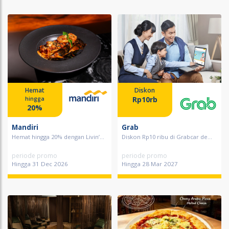
Hemat
Diskon
Rp10rb
hingga
20%
Mandiri
Grab
Hemat hingga 20% dengan Livin’...
Diskon Rp10 ribu di Grabcar de...
periode promo
periode promo
Hingga 31 Dec 2026
Hingga 28 Mar 2027