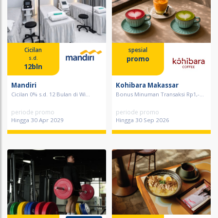
Cicilan
spesial
promo
s.d.
12bln
Mandiri
Kohibara Makassar
Cicilan 0% s.d. 12 Bulan di Wi...
Bonus Minuman Transaksi Rp1,-...
periode promo
periode promo
Hingga 30 Apr 2029
Hingga 30 Sep 2026