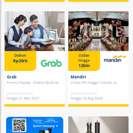
Diskon
Cicilan
Rp20rb
hingga
12bln
Grab
Mandiri
Promo Payday - Diskon Rp20 rib...
Cicilan 0% hingga 12 Bulan di...
periode promo
periode promo
Hingga 31 Mar 2027
Hingga 30 Aug 2026