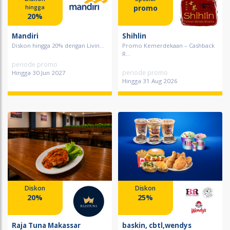
promo
hingga
20%
Mandiri
Shihlin
Diskon hingga 20% dengan Livin...
Promo Kemerdekaan – Cashback
R...
periode promo
periode promo
Hingga 30 Jun 2027
Hingga 31 Aug 2026
Diskon
Diskon
20%
25%
Raja Tuna Makassar
baskin, cbtl,wendys