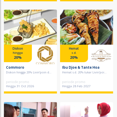
Diskon
Hemat
hingga
s.d.
20%
20%
Commoro
Ibu Djoe & Tante Hoa
Diskon hingga 20% Livin’poin d...
Hemat s.d. 20% tukar Livin'poi...
periode promo
periode promo
Hingga 31 Oct 2026
Hingga 28 Feb 2027