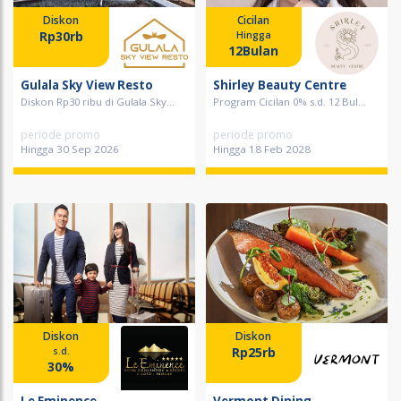
Diskon
Cicilan
Rp30rb
Hingga
12Bulan
Gulala Sky View Resto
Shirley Beauty Centre
Diskon Rp30 ribu di Gulala Sky...
Program Cicilan 0% s.d. 12 Bul...
periode promo
periode promo
Hingga 30 Sep 2026
Hingga 18 Feb 2028
Diskon
Diskon
Rp25rb
s.d.
30%