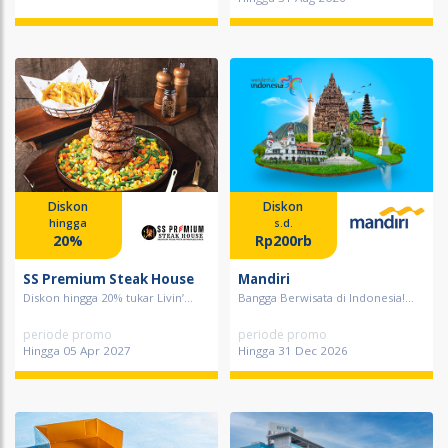
Diskon
Diskon
hingga
s.d.
20%
Rp200rb
SS Premium Steak House
Mandiri
Diskon hingga 20% tukar Livin’...
Bangga Berwisata di Indonesia!...
periode promo
periode promo
Hingga 05 Apr 2027
Hingga 31 Dec 2026