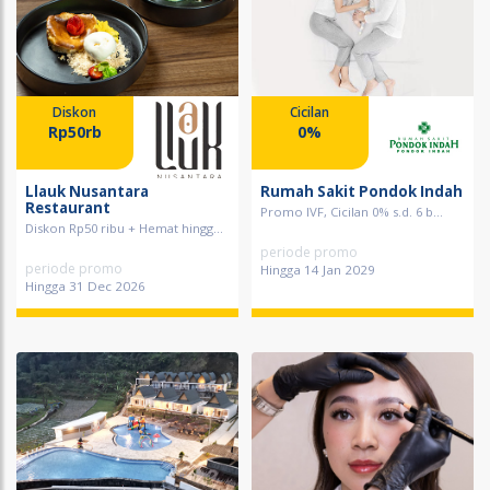
Diskon
Cicilan
Rp50rb
0%
Llauk Nusantara
Rumah Sakit Pondok Indah
Restaurant
Promo IVF, Cicilan 0% s.d. 6 b...
Diskon Rp50 ribu + Hemat hingg...
periode promo
periode promo
Hingga 14 Jan 2029
Hingga 31 Dec 2026