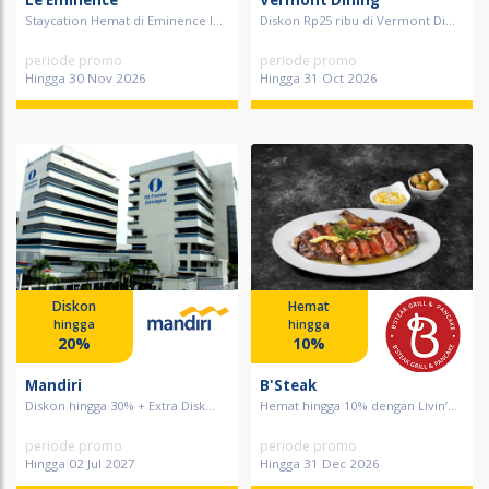
Le Eminence
Vermont Dining
Staycation Hemat di Eminence I...
Diskon Rp25 ribu di Vermont Di...
periode promo
periode promo
Hingga 30 Nov 2026
Hingga 31 Oct 2026
Diskon
Hemat
hingga
hingga
20%
10%
Mandiri
B'Steak
Diskon hingga 30% + Extra Disk...
Hemat hingga 10% dengan Livin’...
periode promo
periode promo
Hingga 02 Jul 2027
Hingga 31 Dec 2026