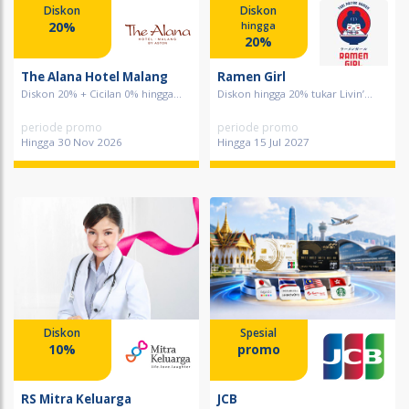
Diskon
Diskon
20%
hingga
20%
The Alana Hotel Malang
Ramen Girl
Diskon 20% + Cicilan 0% hingga...
Diskon hingga 20% tukar Livin’...
periode promo
periode promo
Hingga 30 Nov 2026
Hingga 15 Jul 2027
Diskon
Spesial
10%
promo
RS Mitra Keluarga
JCB