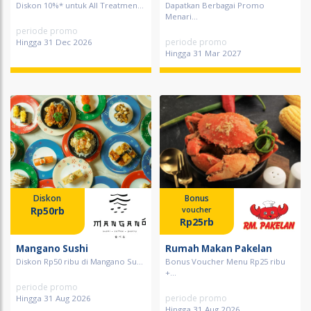
Diskon 10%* untuk All Treatmen...
Dapatkan Berbagai Promo
Menari...
periode promo
periode promo
Hingga 31 Dec 2026
Hingga 31 Mar 2027
Diskon
Bonus
Rp50rb
voucher
Rp25rb
Mangano Sushi
Rumah Makan Pakelan
Diskon Rp50 ribu di Mangano Su...
Bonus Voucher Menu Rp25 ribu
+...
periode promo
periode promo
Hingga 31 Aug 2026
Hingga 31 Aug 2026