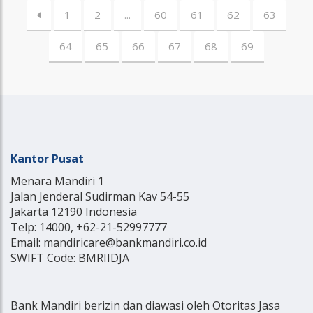
1
2
...
60
61
62
63
64
65
66
67
68
69
Kantor Pusat
Menara Mandiri 1
Jalan Jenderal Sudirman Kav 54-55
Jakarta 12190 Indonesia
Telp: 14000, +62-21-52997777
Email: mandiricare@bankmandiri.co.id
SWIFT Code: BMRIIDJA
Bank Mandiri berizin dan diawasi oleh Otoritas Jasa