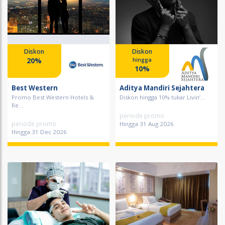
Diskon
Diskon
20%
hingga
10%
Best Western
Aditya Mandiri Sejahtera
Promo Best Western Hotels &
Diskon hingga 10% tukar Livin’...
Re...
periode promo
periode promo
Hingga 31 Aug 2026
Hingga 31 Dec 2026