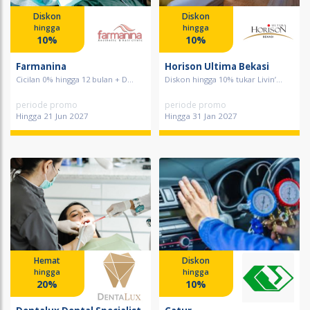
Diskon
Diskon
hingga
hingga
10%
10%
Farmanina
Horison Ultima Bekasi
Cicilan 0% hingga 12 bulan + D...
Diskon hingga 10% tukar Livin’...
periode promo
periode promo
Hingga 21 Jun 2027
Hingga 31 Jan 2027
Hemat
Diskon
hingga
hingga
20%
10%