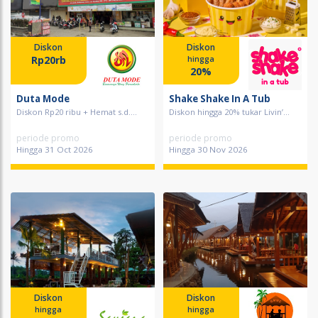
Diskon
Diskon
Rp20rb
hingga
20%
Duta Mode
Shake Shake In A Tub
Diskon Rp20 ribu + Hemat s.d....
Diskon hingga 20% tukar Livin’...
periode promo
periode promo
Hingga 31 Oct 2026
Hingga 30 Nov 2026
Diskon
Diskon
hingga
hingga