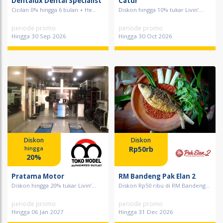
Dentalux Dental Specialist
Catur
Cicilan 0% hingga 6 bulan + He...
Diskon hingga 10% tukar Livin’...
periode promo
periode promo
Hingga 30 Sep 2026
Hingga 30 Oct 2026
Diskon
Diskon
Rp50rb
hingga
20%
Pratama Motor
RM Bandeng Pak Elan 2
Diskon hingga 20% tukar Livin’...
Diskon Rp50 ribu di RM Bandeng...
periode promo
periode promo
Hingga 06 Jan 2027
Hingga 31 Dec 2026