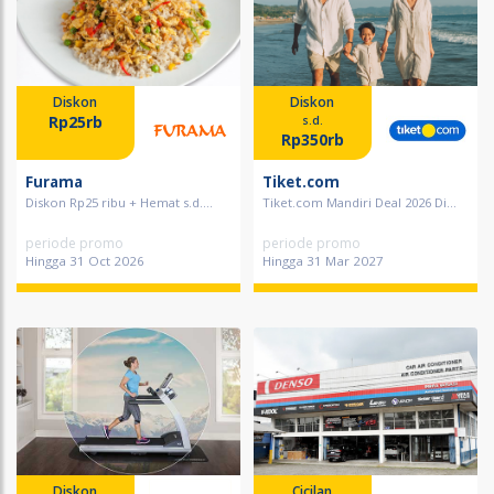
Diskon
Diskon
Rp25rb
s.d.
Rp350rb
Furama
Tiket.com
Diskon Rp25 ribu + Hemat s.d....
Tiket.com Mandiri Deal 2026 Di...
periode promo
periode promo
Hingga 31 Oct 2026
Hingga 31 Mar 2027
Diskon
Cicilan