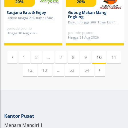
20%
20%
Saujana Eats & Enjoy
Gubug Makan Mang
Engking
Diskon hingga 20% tukar Livin'...
Diskon hingga 20% Tukar Livin'...
periode promo
periode promo
Hingga 30 Aug 2026
Hingga 31 Aug 2026
1
2
...
7
8
9
10
11
12
13
...
53
54
Kantor Pusat
Menara Mandiri 1