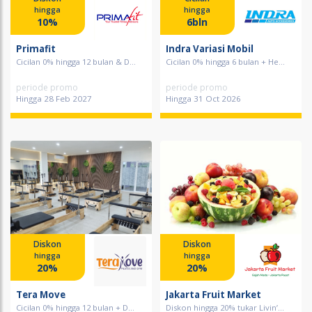
hingga
hingga
10%
6bln
Primafit
Indra Variasi Mobil
Cicilan 0% hingga 12 bulan & D...
Cicilan 0% hingga 6 bulan + He...
periode promo
periode promo
Hingga 28 Feb 2027
Hingga 31 Oct 2026
Diskon
Diskon
hingga
hingga
20%
20%
Tera Move
Jakarta Fruit Market
Cicilan 0% hingga 12 bulan + D...
Diskon hingga 20% tukar Livin’...