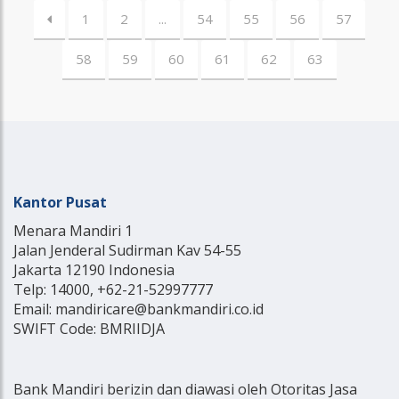
1
2
...
54
55
56
57
58
59
60
61
62
63
Kantor Pusat
Menara Mandiri 1
Jalan Jenderal Sudirman Kav 54-55
Jakarta 12190 Indonesia
Telp: 14000, +62-21-52997777
Email: mandiricare@bankmandiri.co.id
SWIFT Code: BMRIIDJA
Bank Mandiri berizin dan diawasi oleh Otoritas Jasa