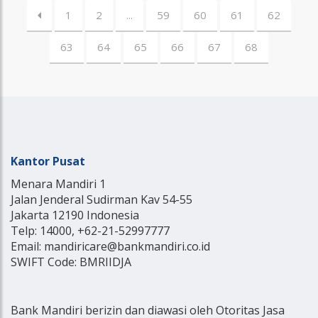
1
2
...
59
60
61
62
63
64
65
66
67
68
Kantor Pusat
Menara Mandiri 1
Jalan Jenderal Sudirman Kav 54-55
Jakarta 12190 Indonesia
Telp: 14000, +62-21-52997777
Email: mandiricare@bankmandiri.co.id
SWIFT Code: BMRIIDJA
Bank Mandiri berizin dan diawasi oleh Otoritas Jasa