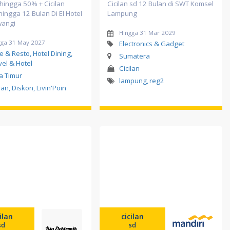
hingga 50% + Cicilan
Cicilan sd 12 Bulan di SWT Komsel
hingga 12 Bulan Di El Hotel
Lampung
angi
Hingga 31 Mar 2029
gga 31 May 2027
Electronics & Gadget
e & Resto, Hotel Dining,
Sumatera
vel & Hotel
Cicilan
a Timur
lampung
,
reg2
lan, Diskon, Livin'Poin
cilan
cicilan
sd
sd