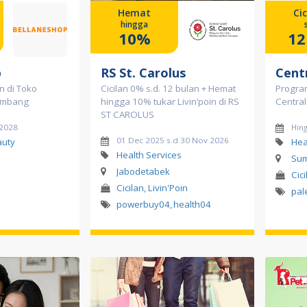
Hemat
Cic
hingga
10%
12
p
RS St. Carolus
Cent
n di Toko
Cicilan 0% s.d. 12 bulan + Hemat
Program
embang
hingga 10% tukar Livin’poin di RS
Centra
ST CAROLUS
 2028
Hin
01 Dec 2025 s.d 30 Nov 2026
auty
Hea
Health Services
Sum
Jabodetabek
Cici
Cicilan, Livin'Poin
pa
powerbuy04
,
health04