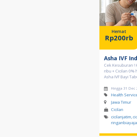
Hemat
Rp200rb
Asha IVF In
Cek Kesuburan !
ribu + Cicilan 0% 
Asha IVF Bayi Ta
Hingga 31 Dec
Health Servic
Jawa Timur
Cicilan
cicilanjatim
,
ci
ringanbiayaja