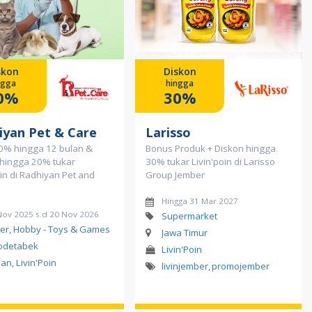
skon
Diskon
ngga
hingga
0%
30%
iyan Pet & Care
Larisso
 0% hingga 12 bulan &
Bonus Produk + Diskon hingga
 hingga 20% tukar
30% tukar Livin'poin di Larisso
oin di Radhiyan Pet and
Group Jember
Hingga 31 Mar 2027
Nov 2025 s.d 20 Nov 2026
Supermarket
er, Hobby - Toys & Games
Jawa Timur
odetabek
Livin'Poin
lan, Livin'Poin
livinjember
,
promojember