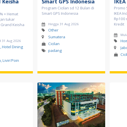
 Keisha
Smart GPS Indonesia
IKEA
Program Cicilan sd 12 Bulan di
Promo 
Smart GPS Indonesia
IKEA I
5% + Hemat
Rp100 r
an tukar
Kredit
Hingga 31 Aug 2026
el Grand Keisha
Other
Mul
Sumatera
Hom
d 31 Aug 2026
Cicilan
, Hotel Dining
Jab
padang
Cic
, Livin'Poin