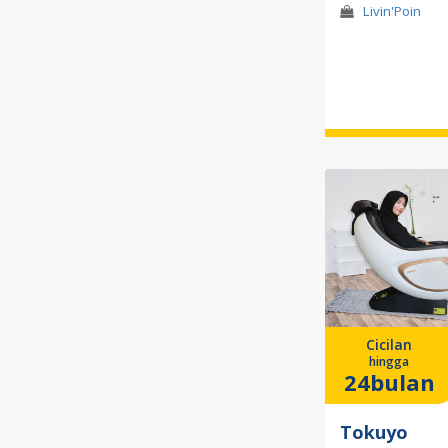
Livin'Poin
Cicilan
hingga
24bulan
Tokuyo