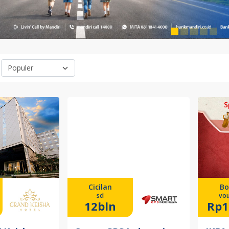
Cicilan
Bo
sd
vou
12bln
Rp1