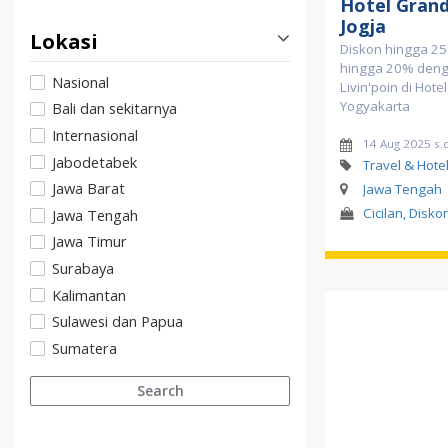
Hotel Grand
Jogja
Lokasi
Diskon hingga 2
hingga 20% deng
Nasional
Livin'poin di Hot
Yogyakarta
Bali dan sekitarnya
Internasional
14 Aug 2025 s.
Jabodetabek
Travel & Hotel
Jawa Barat
Jawa Tengah
Cicilan, Diskon
Jawa Tengah
Jawa Timur
Surabaya
Kalimantan
Sulawesi dan Papua
Sumatera
Search