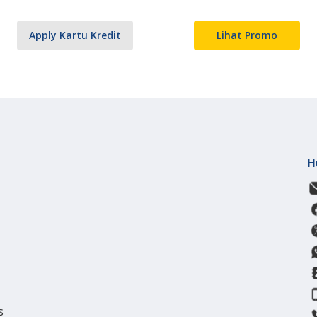
Apply Kartu Kredit
Lihat Promo
H
s