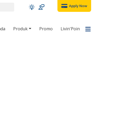
Apply Now
nda
Produk
Promo
Livin'Poin