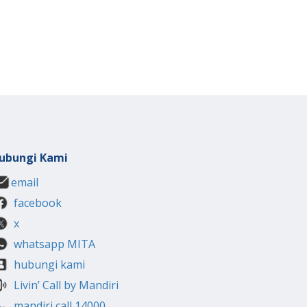
ubungi Kami
email
facebook
x
whatsapp MITA
hubungi kami
Livin’ Call by Mandiri
mandiri call 14000