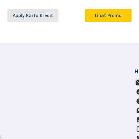
Apply Kartu Kredit
Lihat Promo
H
s