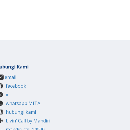
ubungi Kami
email
facebook
x
whatsapp MITA
hubungi kami
Livin’ Call by Mandiri
mandiri call 14000