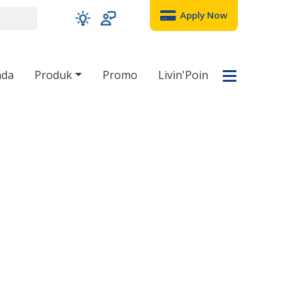
Apply Now
nda
Produk
Promo
Livin'Poin