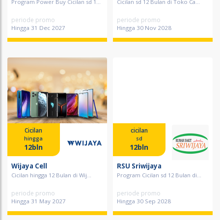
Program Power Buy Cicilan sd 1...
Cicilan sd 12 Bulan di Toko Ca...
periode promo
periode promo
Hingga 31 Dec 2027
Hingga 30 Nov 2028
Cicilan
cicilan
hingga
sd
12bln
12bln
Wijaya Cell
RSU Sriwijaya
Cicilan hingga 12 Bulan di Wij...
Program Cicilan sd 12 Bulan di...
periode promo
periode promo
Hingga 31 May 2027
Hingga 30 Sep 2028