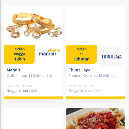
cicilan
cicilan
hingga
sd
12bln
12bulan
Mandiri
Tb Inti Jaya
Cicilan hingga 12 Bulan di Bri...
Program Cicilan sd 12 Bulan di...
periode promo
periode promo
Hingga 30 Jun 2028
Hingga 30 Nov 2026