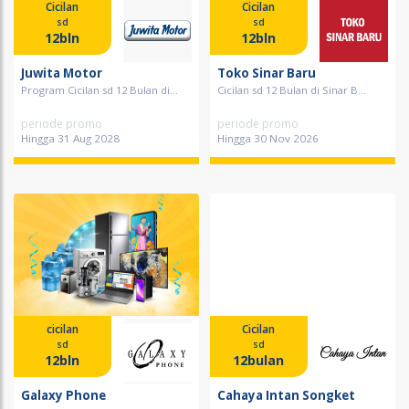
Cicilan
Cicilan
sd
sd
12bln
12bln
Juwita Motor
Toko Sinar Baru
Program Cicilan sd 12 Bulan di...
Cicilan sd 12 Bulan di Sinar B...
periode promo
periode promo
Hingga 31 Aug 2028
Hingga 30 Nov 2026
cicilan
Cicilan
sd
sd
12bln
12bulan
Galaxy Phone
Cahaya Intan Songket