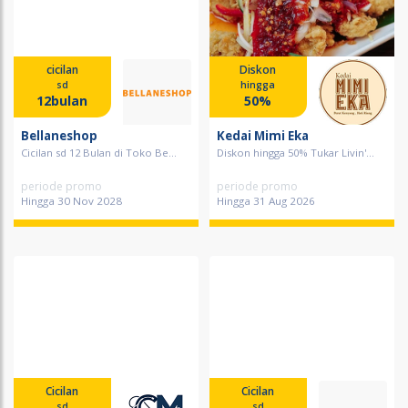
cicilan
Diskon
sd
hingga
12bulan
50%
Bellaneshop
Kedai Mimi Eka
Cicilan sd 12 Bulan di Toko Be...
Diskon hingga 50% Tukar Livin'...
periode promo
periode promo
Hingga 30 Nov 2028
Hingga 31 Aug 2026
Cicilan
Cicilan
sd
sd