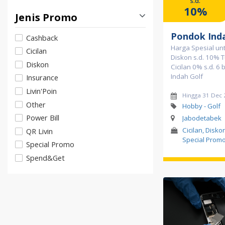
s.d.
10%
Jenis Promo
Pondok Ind
Cashback
Harga Spesial un
Cicilan
Diskon s.d. 10% T
Diskon
Cicilan 0% s.d. 6
Indah Golf
Insurance
Livin'Poin
Hingga 31 Dec
Other
Hobby - Golf
Power Bill
Jabodetabek
Cicilan, Diskon
QR Livin
Special Prom
Special Promo
Spend&Get