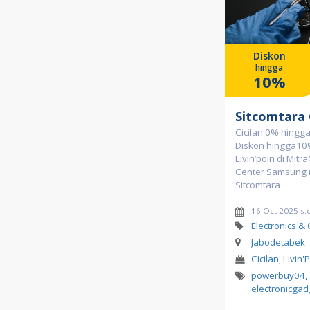
Diskon
hingga
10%
Sitcomtara
Cicilan 0% hingg
Diskon hingga10
Livin’poin di Mitr
Center Samsung
Sitcomtara
16 Oct 2025 s.
Electronics &
Jabodetabek
Cicilan, Livin'
powerbuy04
,
electronicga