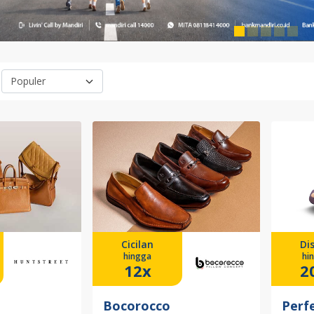
Cicilan
Di
hingga
hi
12x
2
Bocorocco
Perf