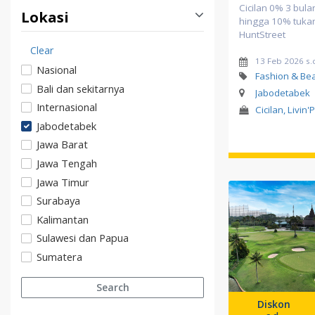
Cicilan 0% 3 bula
Lokasi
hingga 10% tukar 
HuntStreet
Clear
13 Feb 2026 s.
Nasional
Fashion & Be
Bali dan sekitarnya
Jabodetabek
Internasional
Cicilan, Livin'
Jabodetabek
Jawa Barat
Jawa Tengah
Jawa Timur
Surabaya
Kalimantan
Sulawesi dan Papua
Sumatera
Search
Diskon