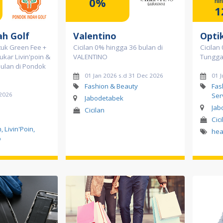
0%
hi
1
ah Golf
Valentino
Opti
tuk Green Fee +
Cicilan 0% hingga 36 bulan di
Cicilan
ukar Livin'poin &
VALENTINO
Tunggal
 bulan di Pondok
01 Jan 2026 s.d 31 Dec 2026
01 J
Fashion & Beauty
Fas
 2026
Ser
Jabodetabek
Jab
Cicilan
Cici
, Livin'Poin,
hea
o