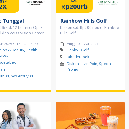
ngga
s.d.
2X
Rp200rb
k Tunggal
Rainbow Hills Golf
 0% s.d. 12 bulan di Optik
Diskon s.d. Rp200 ribu di Rainbow
 dan Zeiss Vision Center
Hills Golf
un 2025 s.d 31 Oct 2026
Hingga 31 Mar 2027
hion & Beauty, Health
Hobby - Golf
vices
Jabodetabek
odetabek
Diskon, Livin'Poin, Special
lan
Promo
lth04
,
powerbuy04