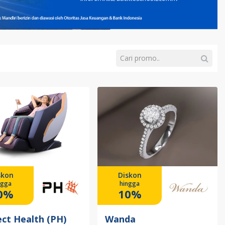
skon
Diskon
ngga
hingga
0%
10%
ect Health (PH)
Wanda