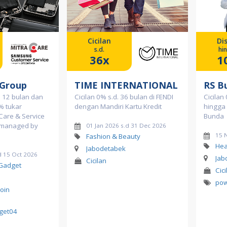
Cicilan
Di
s.d.
hi
36x
1
 Group
TIME INTERNATIONAL
RS B
a 12 bulan dan
Cicilan 0% s.d. 36 bulan di FENDI
Cicilan
% tukar
dengan Mandiri Kartu Kredit
hingga 
aCare & Service
Bunda
 managed by
01 Jan 2026 s.d 31 Dec 2026
15 
Fashion & Beauty
Hea
Jabodetabek
d 15 Oct 2026
Jab
Cicilan
 Gadget
Cici
po
Poin
dget04