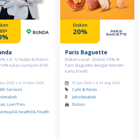
skon
Diskon
20%
ngga
0%
unda
Paris Baguette
 0% s.d. 12 bulan & Diskon
Makan Lezat - Diskon 20% di
10% tukar Livin’poin di RS
Paris Baguette dengan Mandiri
Kartu Kredit
Nov 2025 s.d 14 Nov 2026
01 Jun 2026 s.d 31 Aug 2026
lth Services
Cafe & Resto
odetabek
Jabodetabek
lan, Livin'Poin
Diskon
werbuy04
,
health04
,
health