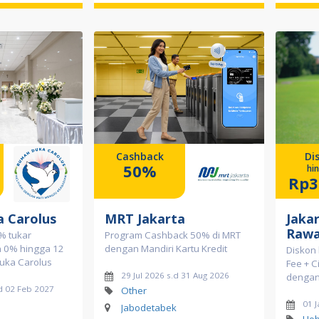
Cashback
Di
50%
hi
Rp3
 Carolus
MRT Jakarta
Jakar
Raw
% tukar
Program Cashback 50% di MRT
an 0% hingga 12
dengan Mandiri Kartu Kredit
Diskon
uka Carolus
Fee + C
29 Jul 2026 s.d 31 Aug 2026
dengan 
d 02 Feb 2027
Other
01 
Jabodetabek