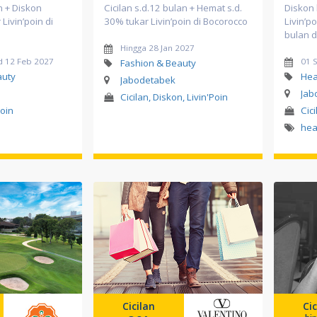
n + Diskon
Cicilan s.d.12 bulan + Hemat s.d.
Diskon
Livin’poin di
30% tukar Livin’poin di Bocorocco
Livin’p
bulan d
Hingga 28 Jan 2027
d 12 Feb 2027
01 
Fashion & Beauty
auty
Hea
Jabodetabek
Jab
Cicilan, Diskon, Livin'Poin
Poin
Cici
hea
Cicilan
Cic