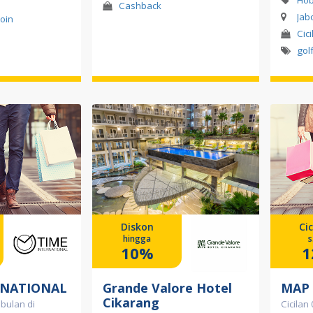
Hob
Cashback
Jab
Poin
Cic
gol
Diskon
Cic
hingga
s
10%
1
RNATIONAL
Grande Valore Hotel
MAP
Cikarang
 bulan di
Cicilan