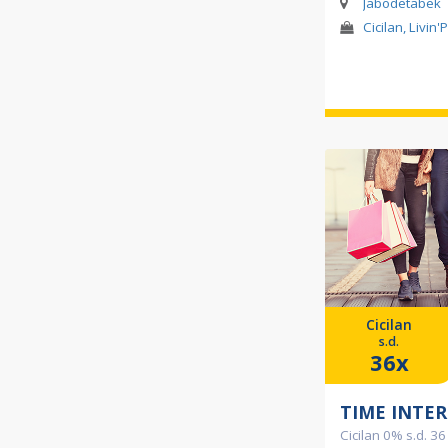
Jabodetabek
Cicilan, Livin'
Cicilan
s.d.
36x
TIME INTE
Cicilan 0% s.d. 36