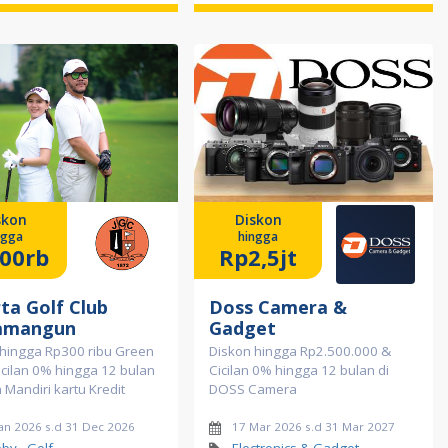
skon
Diskon
ngga
hingga
00rb
Rp2,5jt
ta Golf Club
Doss Camera &
amangun
Gadget
 hingga Rp300 ribu Green
Diskon hingga Rp2.500.000 &
icilan 0% hingga 12 bulan
Cicilan 0% hingga 12 bulan di
Mandiri kartu Kredit
DOSS Camera
Jan 2026 s.d 31 Dec 2026
17 Mar 2026 s.d 31 Mar 2027