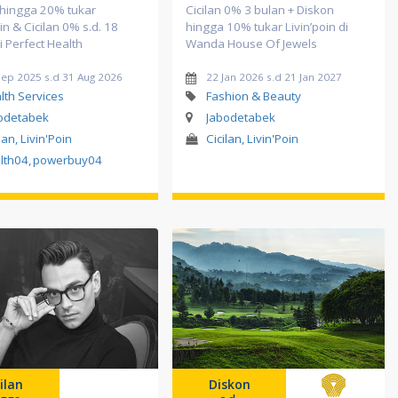
 hingga 20% tukar
Cicilan 0% 3 bulan + Diskon
oin & Cicilan 0% s.d. 18
hingga 10% tukar Livin’poin di
i Perfect Health
Wanda House Of Jewels
Sep 2025 s.d 31 Aug 2026
22 Jan 2026 s.d 21 Jan 2027
lth Services
Fashion & Beauty
odetabek
Jabodetabek
lan, Livin'Poin
Cicilan, Livin'Poin
lth04
,
powerbuy04
ilan
Diskon