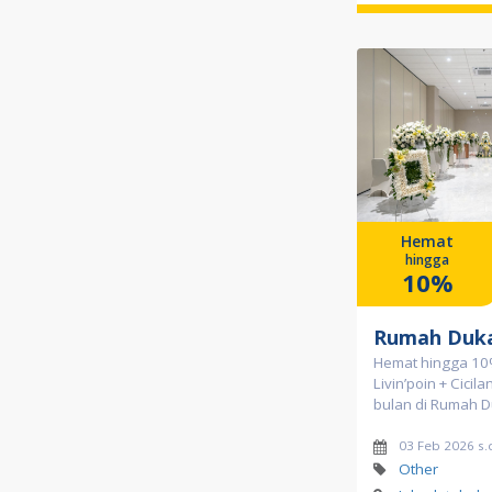
Hemat
hingga
10%
Rumah Duka
Hemat hingga 10
Livin’poin + Cicil
bulan di Rumah D
03 Feb 2026 s.
Other