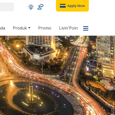
Apply Now
nda
Produk
Promo
Livin'Poin