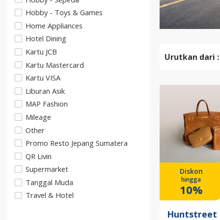
Hobby - Toys & Games
Home Appliances
Hotel Dining
Kartu JCB
Urutkan dari :
Kartu Mastercard
Kartu VISA
Liburan Asik
MAP Fashion
Mileage
Other
Promo Resto Jepang Sumatera
QR Livin
Supermarket
Diskon
hingga
Tanggal Muda
10%
Travel & Hotel
Huntstreet