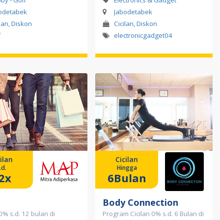
by - Golf
Electronics & Gadget
odetabek
Jabodetabek
ilan, Diskon
Cicilan, Diskon
f
electronicgadget04
ilan
Cicilan
.d.
Hingga
2x
6Bulan
Body Connection
 0% s.d. 12 bulan di
Program Cicilan 0% s.d. 6 Bulan di