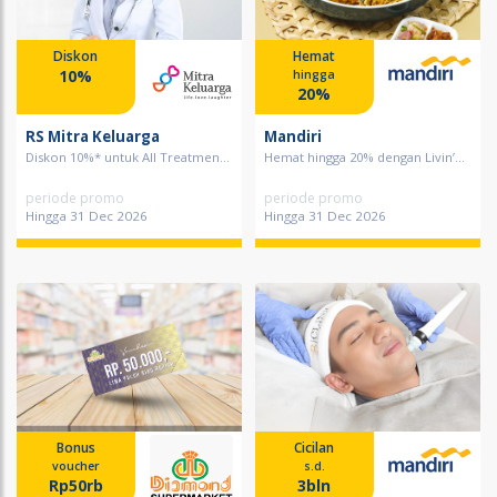
Diskon
Hemat
10%
hingga
20%
RS Mitra Keluarga
Mandiri
Diskon 10%* untuk All Treatmen...
Hemat hingga 20% dengan Livin’...
periode promo
periode promo
Hingga 31 Dec 2026
Hingga 31 Dec 2026
Bonus
Cicilan
voucher
s.d.
Rp50rb
3bln