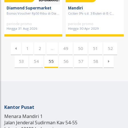
Diamond Supermarket
Mandiri
Bonus Voucher Rp50 Ribu di Dia...
Cicilan 0% s.d. 3 Bulan di B C...
periode promo
periode promo
Hingga 31 Aug 2026
Hingga 30 Apr 2029
1
2
...
49
50
51
52
53
54
55
56
57
58
Kantor Pusat
Menara Mandiri 1
Jalan Jenderal Sudirman Kav 54-55