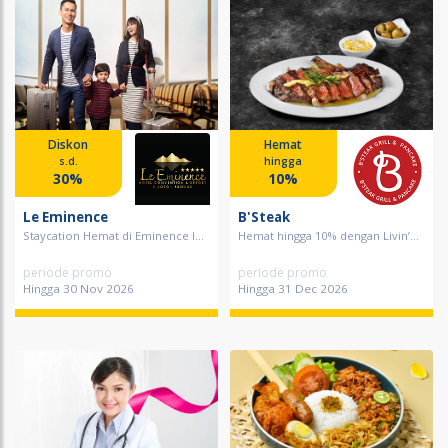
Diskon
Hemat
s.d.
hingga
30%
10%
Le Eminence
B'Steak
Staycation Hemat di Eminence I...
Hemat hingga 10% dengan Livin’...
periode promo
periode promo
Hingga 30 Nov 2026
Hingga 31 Dec 2026