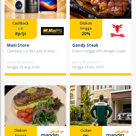
Cashback
Diskon
s.d.
hingga
Rp1jt
20%
Maxi Store
Gandy Steak
Cashback s.d. Rp1 juta di Maxi...
Diskon hingga 20% dengan Tukar...
periode promo
periode promo
Hingga 26 Aug 2026
Hingga 29 Jun 2027
Diskon
Cicilan
0%
hingga