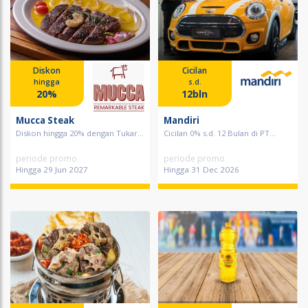
Diskon
Cicilan
hingga
s.d.
20%
12bln
Mucca Steak
Mandiri
Diskon hingga 20% dengan Tukar...
Cicilan 0% s.d. 12 Bulan di PT...
periode promo
periode promo
Hingga 29 Jun 2027
Hingga 31 Dec 2026