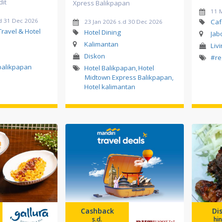
dit
Xpress Balikpapan
11 
d 31 Dec 2026
Caf
23 Jan 2026 s.d 30 Dec 2026
Travel & Hotel
Hotel Dining
Jab
Kalimantan
Liv
Diskon
#re
balikpapan
Hotel Balikpapan
,
Hotel
Midtown Express Balikpapan
,
Hotel kalimantan
Cashback
Di
s.d.
hi