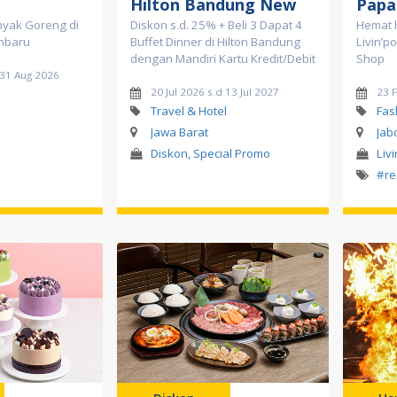
Hilton Bandung New
Papa
nyak Goreng di
Diskon s.d. 25% + Beli 3 Dapat 4
Hemat 
nbaru
Buffet Dinner di Hilton Bandung
Livin’p
dengan Mandiri Kartu Kredit/Debit
Shop
 31 Aug 2026
20 Jul 2026 s.d 13 Jul 2027
23 
Travel & Hotel
Fas
Jawa Barat
Jab
Diskon, Special Promo
Liv
#re