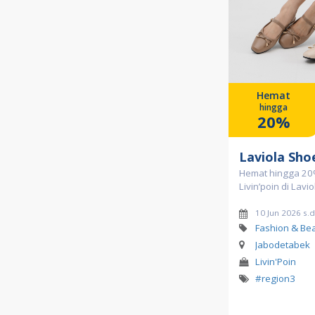
Hemat
hingga
20%
Laviola Sho
Hemat hingga 2
Livin’poin di Lavi
10 Jun 2026 s.
Fashion & Be
Jabodetabek
Livin'Poin
#region3