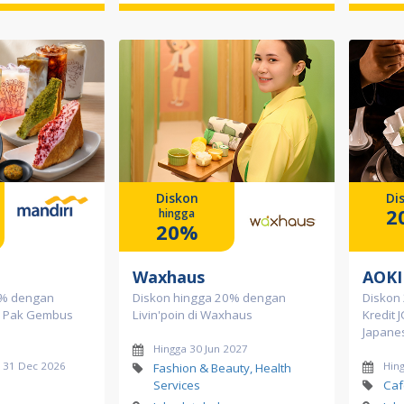
Diskon
Di
2
hingga
20%
Waxhaus
AOKI
0% dengan
Diskon hingga 20% dengan
Diskon
am Pak Gembus
Livin'poin di Waxhaus
Kredit 
Japane
Hingga 30 Jun 2027
d 31 Dec 2026
Hin
Fashion & Beauty, Health
Services
Caf