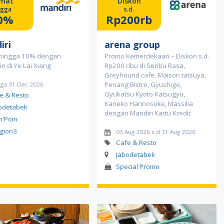
mat
Diskon
ngga
s.d.
0%
Rp200rb
iri
arena group
hingga 10% dengan
Promo Kemerdekaan – Diskon s.d.
in di Ye Lai Xiang
Rp200 ribu di Seribu Rasa,
Greyhound cafe, Maison tatsuya,
Penang Bistro, Gyushige,
gga 31 Dec 2026
Gyukatsu Kyoto Katsugyu,
e & Resto
Kaneko Hannosuke, Massilia
odetabek
dengan Mandiri Kartu Kredit
in'Poin
gion3
03 Aug 2026 s.d 31 Aug 2026
Cafe & Resto
Jabodetabek
Special Promo