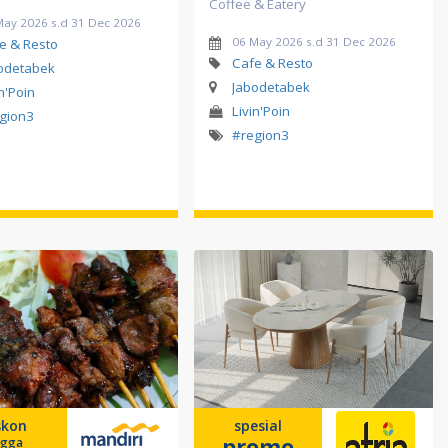
Coffee & Eatery
May 2026 s.d 31 Dec 2026
06 May 2026 s.d 31 Dec 2026
e & Resto
Cafe & Resto
odetabek
Jabodetabek
in'Poin
Livin'Poin
gion3
#region3
skon
spesial
promo
ngga