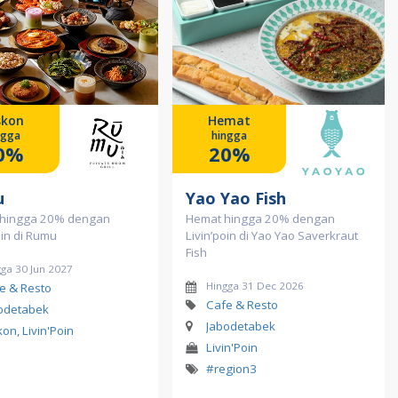
skon
Hemat
ngga
hingga
0%
20%
u
Yao Yao Fish
 hingga 20% dengan
Hemat hingga 20% dengan
oin di Rumu
Livin’poin di Yao Yao Saverkraut
Fish
ga 30 Jun 2027
Hingga 31 Dec 2026
e & Resto
Cafe & Resto
odetabek
Jabodetabek
kon, Livin'Poin
Livin'Poin
#region3