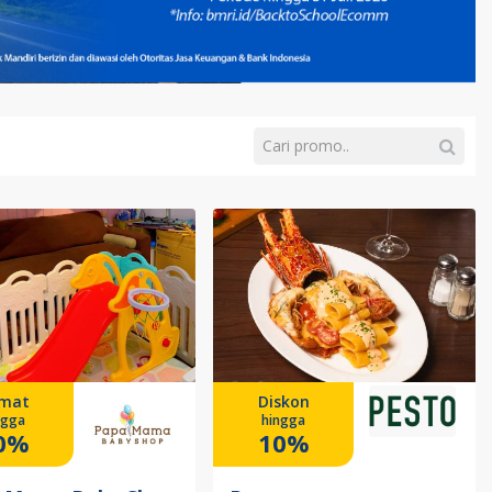
mat
Diskon
ngga
hingga
0%
10%