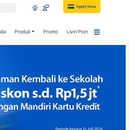
Apply Now
nda
Produk
Promo
Livin'Poin