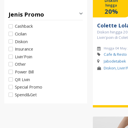
Diskon
hingga
20%
Jenis Promo
Colette Lol
Cashback
Diskon hingga 2
Cicilan
Livin'poin di Cole
Diskon
Hingga 04 May
Insurance
Cafe & Resto
Livin'Poin
Jabodetabek
Other
Diskon, Livin'
Power Bill
QR Livin
Special Promo
Spend&Get