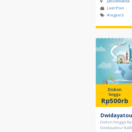
Jabodetabek
Livin'Poin
#region3
Diskon
hingga
Rp500rb
Dwidayatou
Diskon hingga Rp
Dwidayatour Bal