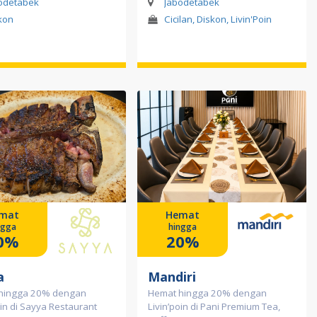
odetabek
Jabodetabek
kon
Cicilan, Diskon, Livin'Poin
mat
Hemat
ngga
hingga
0%
20%
a
Mandiri
hingga 20% dengan
Hemat hingga 20% dengan
oin di Sayya Restaurant
Livin’poin di Pani Premium Tea,