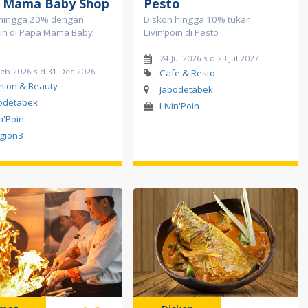
 Mama Baby Shop
Pesto
hingga 20% dengan
Diskon hingga 10% tukar
oin di Papa Mama Baby
Livin’poin di Pesto
24 Jul 2026 s.d 23 Jul 2027
Feb 2026 s.d 31 Dec 2026
Cafe & Resto
hion & Beauty
Jabodetabek
odetabek
Livin'Poin
in'Poin
gion3