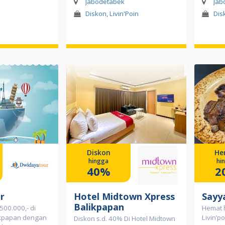
Jabodetabek
Jab
Diskon, Livin'Poin
Dis
Diskon
He
hingga
hi
40%
2
r
Hotel Midtown Xpress
Sayy
Balikpapan
500.000,- di
Hemat 
ikpapan dengan
Livin’p
Diskon s.d. 40% Di Hotel Midtown