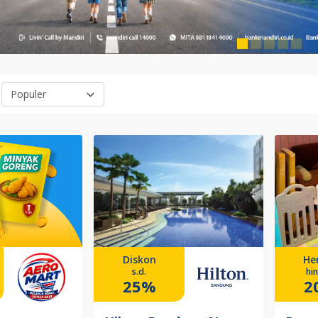
Diskon
He
s.d.
hi
25%
2