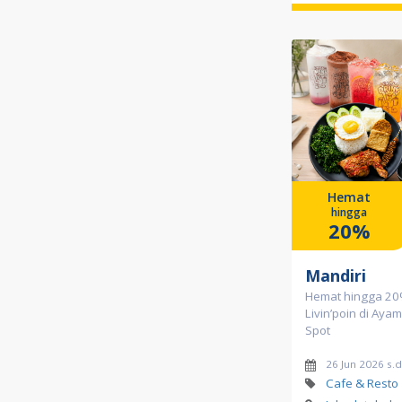
Hemat
hingga
20%
Mandiri
Hemat hingga 2
Livin’poin di Ay
Spot
26 Jun 2026 s.
Cafe & Resto