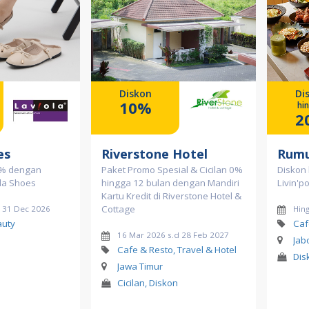
Diskon
Di
10%
hi
2
es
Riverstone Hotel
Rum
0% dengan
Paket Promo Spesial & Cicilan 0%
Diskon
ola Shoes
hingga 12 bulan dengan Mandiri
Livin'p
Kartu Kredit di Riverstone Hotel &
Cottage
d 31 Dec 2026
Hing
auty
Caf
16 Mar 2026 s.d 28 Feb 2027
Jab
Cafe & Resto, Travel & Hotel
Dis
Jawa Timur
Cicilan, Diskon