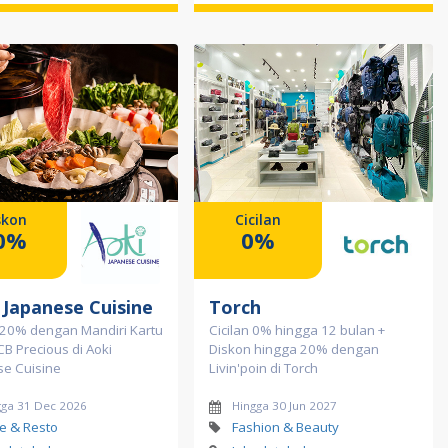
skon
Cicilan
0%
0%
 Japanese Cuisine
Torch
 20% dengan Mandiri Kartu
Cicilan 0% hingga 12 bulan +
JCB Precious di Aoki
Diskon hingga 20% dengan
se Cuisine
Livin'poin di Torch
gga 31 Dec 2026
Hingga 30 Jun 2027
e & Resto
Fashion & Beauty