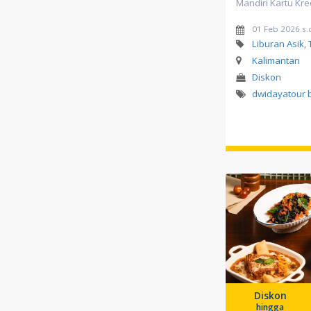
Mandiri Kartu Kre
01 Feb 2026 s.
Liburan Asik, 
Kalimantan
Diskon
dwidayatour 
Diskon
hingga