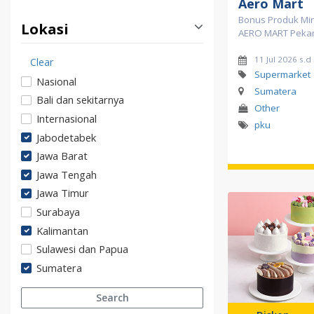
Aero Mart
Bonus Produk Mi
Lokasi
AERO MART Peka
11 Jul 2026 s.d
Clear
Supermarket
Nasional
Sumatera
Bali dan sekitarnya
Other
Internasional
pku
Jabodetabek
Jawa Barat
Jawa Tengah
Jawa Timur
Surabaya
Kalimantan
Sulawesi dan Papua
Sumatera
Search