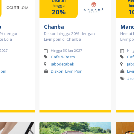
Diskon
He
hingga
hi
20%
1
a
Chanba
Mand
0% dengan
Diskon hingga 20% dengan
Hemat 
tte Lola
Livin'poin di Chanba
Livin’po
 2027
Hingga 30 Jun 2027
Hin
Cafe & Resto
Caf
Jabodetabek
Jab
Poin
Diskon, Livin'Poin
Liv
#re