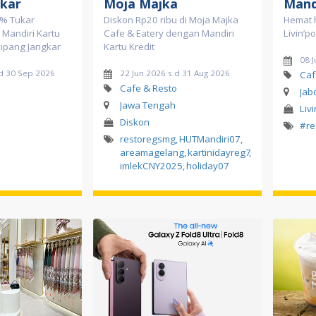
gkar
Moja Majka
Mand
0% Tukar
Diskon Rp20 ribu di Moja Majka
Hemat 
 Mandiri Kartu
Cafe & Eatery dengan Mandiri
Livin’p
 Bipang Jangkar
Kartu Kredit
08 
d 30 Sep 2026
22 Jun 2026 s.d 31 Aug 2026
Caf
Cafe & Resto
Jab
Jawa Tengah
Liv
Diskon
#re
restoregsmg
,
HUTMandiri07
,
areamagelang
,
kartinidayreg7
,
imlekCNY2025
,
holiday07