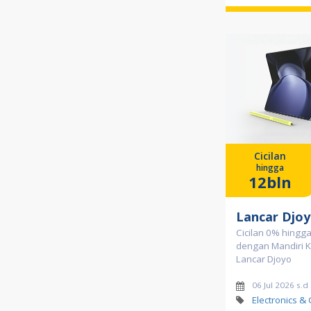
Cicilan
hingga
12bln
Lancar Djoy
Cicilan 0% hingg
dengan Mandiri Ka
Lancar Djoyo
06 Jul 2026 s.d
Electronics &