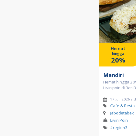
Hemat
hingga
20%
Mandiri
Hemat hingga 2
Livin’poin di Roti
17 Jun 2026 s.
Cafe & Resto
Jabodetabek
Livin'Poin
#region3