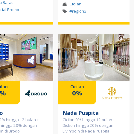
a Barat
Cicilan
cial Promo
#region3
ilan
Cicilan
0%
0%
o
Nada Puspita
 0% hingga 12 bulan +
Cicilan 0% hingga 12 bulan +
 hingga 20% dengan
Diskon hingga 20% dengan
oin di Brodo
Livin'poin di Nada Puspita