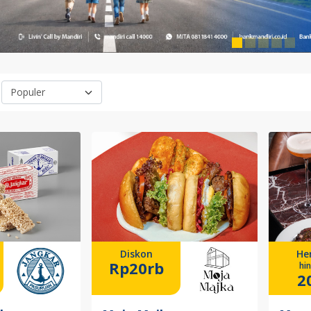
Diskon
He
Rp20rb
hi
2