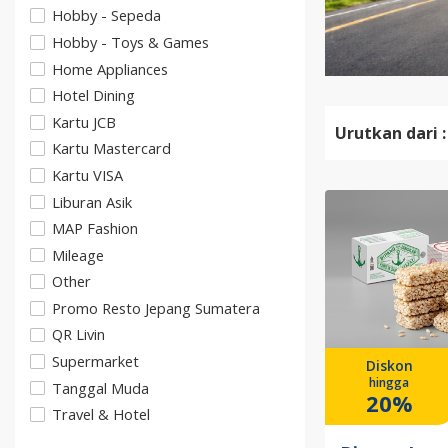
Hobby - Sepeda
Hobby - Toys & Games
Home Appliances
Hotel Dining
Kartu JCB
Urutkan dari :
Kartu Mastercard
Kartu VISA
Liburan Asik
MAP Fashion
Mileage
Other
Promo Resto Jepang Sumatera
QR Livin
Supermarket
Diskon
hingga
Tanggal Muda
20%
Travel & Hotel