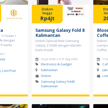
Diskon
Di
hingga
hi
Rp4jt
2
ta
Samsung Galaxy Fold 8
Bloo
Kalimantan
Coff
 12 bulan +
0% dengan
Diskon Spesial New Samsung
Diskon
a Puspita
Galaxy Z Fold8 dengan Mandiri
Livin’p
Kartu Kredit
Coffee
2027
auty
22 Jul 2026 s.d 31 Aug 2026
13 J
Electronics & Gadget
Caf
Kalimantan
Jab
, Livin'Poin
Diskon
Liv
Samsung Galaxy Fold8
Kalimantan