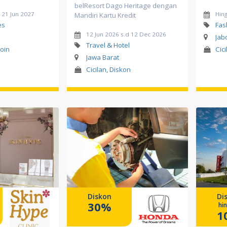
belResort Dago Heritage dengan
 21 Jun 2027
Hing
Mandiri Kartu Kredit
es
Fas
12 Jun 2026 s.d 12 Dec 2026
Jab
Travel & Hotel
Poin
Cici
Jawa Barat
Cicilan, Diskon
Diskon
Di
30%
hi
1