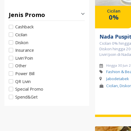
Cicilan
Jenis Promo
0%
Cashback
Cicilan
Nada Puspi
Diskon
Cicilan 0% hingga
Diskon hingga 2
Insurance
Livin'poin di Nad
Livin'Poin
Other
Hingga 30 Jun 
Fashion & Be
Power Bill
Jabodetabek
QR Livin
Cicilan, Diskon
Special Promo
Spend&Get