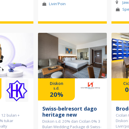
Jaw
Livin'Poin
Spe
Diskon
Cic
s.d.
20%
Swiss-belresort dago
Brod
heritage new
 12 bulan +
Cicilan
% tukar
Diskon
Diskon s.d. 20% dan Cicilan 0% 3
ealty
Livin'p
Bulan Wedding Package di Swiss-