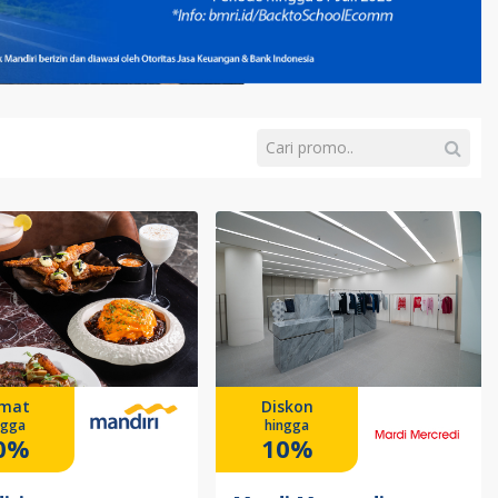
mat
Diskon
ngga
hingga
0%
10%