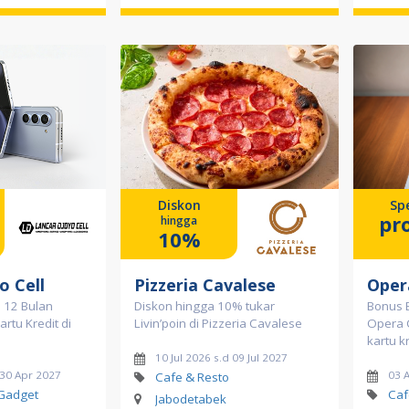
Diskon
Spe
pr
hingga
10%
o Cell
Pizzeria Cavalese
Oper
a 12 Bulan
Diskon hingga 10% tukar
Bonus 
rtu Kredit di
Livin’poin di Pizzeria Cavalese
Opera 
kartu k
10 Jul 2026 s.d 09 Jul 2027
 30 Apr 2027
03 
Cafe & Resto
 Gadget
Caf
Jabodetabek