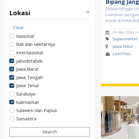
Bipang Jan
Diskon hingga 2
Lokasi
Livin’poin dengan
Kredit & Debit di
Clear
26 Mar 2026 s.
Nasional
Supermarket
Bali dan sekitarnya
Jawa Timur
Internasional
Livin'Poin
Jabodetabek
Jawa Barat
Jawa Tengah
Jawa Timur
Surabaya
Kalimantan
Sulawesi dan Papua
Sumatera
Search