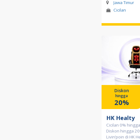
Jawa Timur
Cicilan
Diskon
hingga
20%
HK Healty
Cicilan 0% hingga
Diskon hingga 20
Livin’poin di HK H