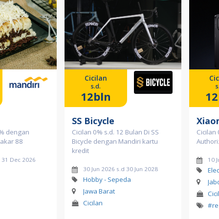
Cicilan
Cic
s.d.
s
12bln
12
SS Bicycle
Xiao
0% dengan
Cicilan 0% s.d. 12 Bulan Di SS
Cicilan
 Bakar 88
Bicycle dengan Mandiri kartu
Authori
kredit
d 31 Dec 2026
10 
30 Jun 2026 s.d 30 Jun 2028
Ele
Hobby - Sepeda
Jab
Jawa Barat
Cici
Cicilan
#re