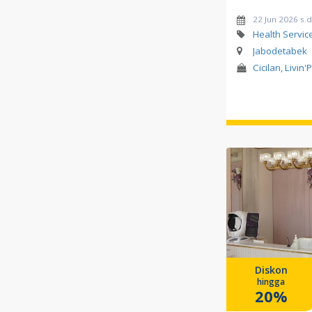
22 Jun 2026 s.d
Health Servic
Jabodetabek
Cicilan, Livin'
Diskon
hingga
20%