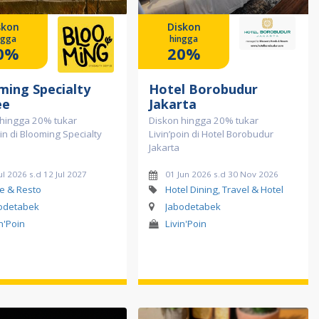
skon
Diskon
ngga
hingga
0%
20%
ming Specialty
Hotel Borobudur
ee
Jakarta
 hingga 20% tukar
Diskon hingga 20% tukar
oin di Blooming Specialty
Livin’poin di Hotel Borobudur
Jakarta
ul 2026 s.d 12 Jul 2027
01 Jun 2026 s.d 30 Nov 2026
e & Resto
Hotel Dining, Travel & Hotel
odetabek
Jabodetabek
in'Poin
Livin'Poin