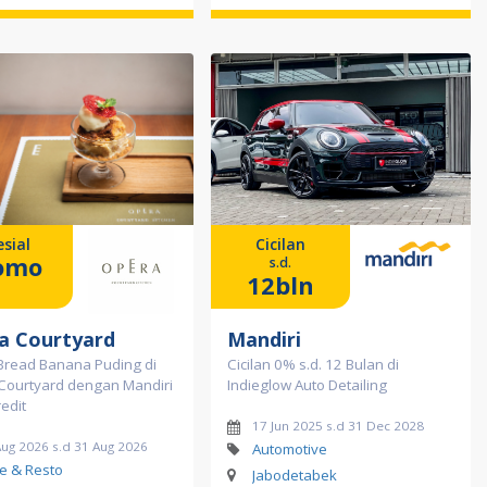
sial
Cicilan
omo
s.d.
12bln
a Courtyard
Mandiri
Bread Banana Puding di
Cicilan 0% s.d. 12 Bulan di
Courtyard dengan Mandiri
Indieglow Auto Detailing
redit
17 Jun 2025 s.d 31 Dec 2028
Aug 2026 s.d 31 Aug 2026
Automotive
e & Resto
Jabodetabek