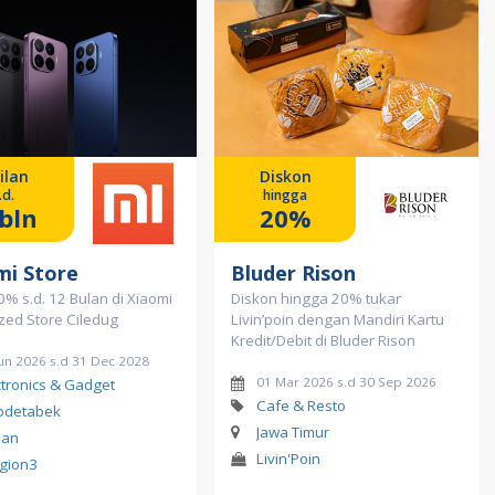
ilan
Diskon
.d.
hingga
bln
20%
mi Store
Bluder Rison
 0% s.d. 12 Bulan di Xiaomi
Diskon hingga 20% tukar
zed Store Ciledug
Livin’poin dengan Mandiri Kartu
Kredit/Debit di Bluder Rison
Jun 2026 s.d 31 Dec 2028
01 Mar 2026 s.d 30 Sep 2026
ctronics & Gadget
Cafe & Resto
odetabek
Jawa Timur
lan
Livin'Poin
gion3