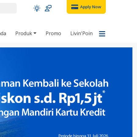
Apply Now
nda
Produk
Promo
Livin'Poin