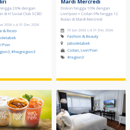
iri
Mardi Mercredi
hingga 20% dengan
Diskon hingga 10% dengan
oin di H Social Club SCBD
Livin’poin + Cicilan 0% hingga 12
Bulan di Mardi Mercredi
Jun 2026 s.d 31 Dec 2026
01 Jun 2026 s.d 31 Dec 2026
e & Resto
Fashion & Beauty
odetabek
Jabodetabek
in'Poin
Cicilan, Livin'Poin
gion3
,
#hwgregion3
#region3