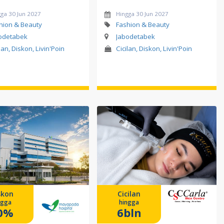
ga 30 Jun 2027
Hingga 30 Jun 2027
hion & Beauty
Fashion & Beauty
odetabek
Jabodetabek
lan, Diskon, Livin'Poin
Cicilan, Diskon, Livin'Poin
skon
Cicilan
ngga
hingga
0%
6bln