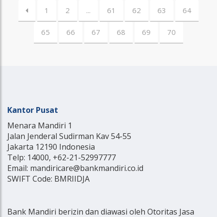
1
2
...
61
62
63
64
65
66
67
68
69
70
Kantor Pusat
Menara Mandiri 1
Jalan Jenderal Sudirman Kav 54-55
Jakarta 12190 Indonesia
Telp: 14000, +62-21-52997777
Email: mandiricare@bankmandiri.co.id
SWIFT Code: BMRIIDJA
Bank Mandiri berizin dan diawasi oleh Otoritas Jasa