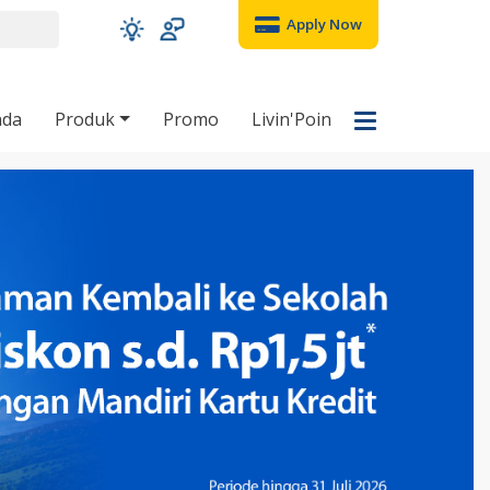
Apply Now
nda
Produk
Promo
Livin'Poin