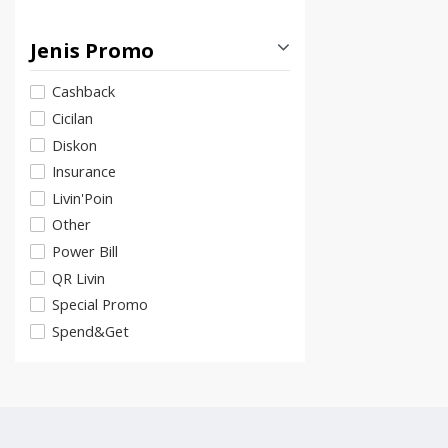
Jenis Promo
Cashback
Cicilan
Diskon
Insurance
Livin'Poin
Other
Power Bill
QR Livin
Special Promo
Spend&Get