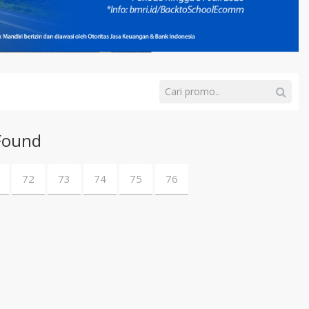
Found
72
73
74
75
76