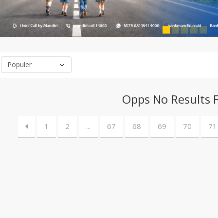
Opps No Results 
1
2
...
67
68
69
70
71