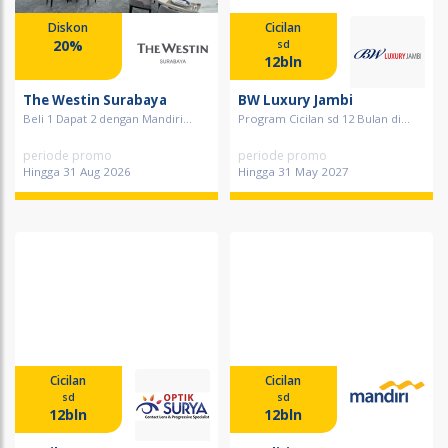
Diskon
Cicilan
20%
sd
12bln
The Westin Surabaya
BW Luxury Jambi
Beli 1 Dapat 2 dengan Mandiri...
Program Cicilan sd 12 Bulan di...
periode promo
periode promo
Hingga 31 Aug 2026
Hingga 31 May 2027
Cicilan
Cicilan
sd
sd
12bln
12bln