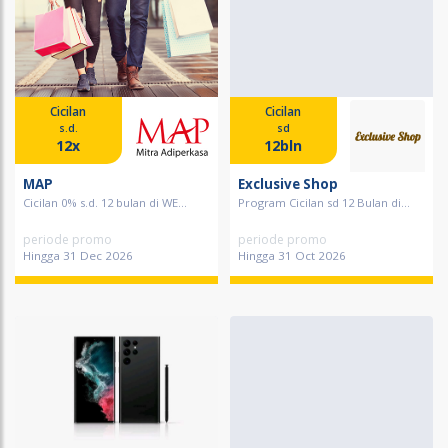
Cicilan
Cicilan
s.d.
sd
12x
12bln
MAP
Exclusive Shop
Cicilan 0% s.d. 12 bulan di WE...
Program Cicilan sd 12 Bulan di...
periode promo
periode promo
Hingga 31 Dec 2026
Hingga 31 Oct 2026