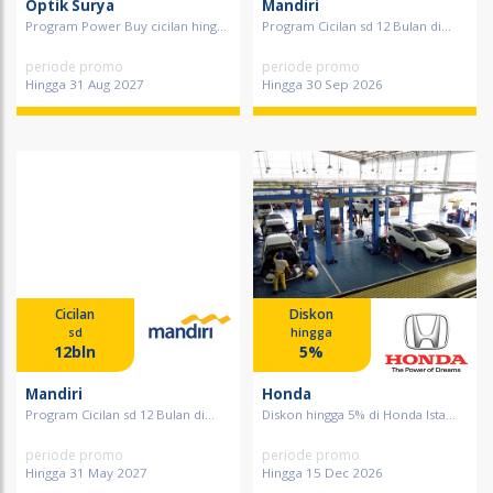
Optik Surya
Mandiri
Program Power Buy cicilan hing...
Program Cicilan sd 12 Bulan di...
periode promo
periode promo
Hingga 31 Aug 2027
Hingga 30 Sep 2026
Cicilan
Diskon
sd
hingga
12bln
5%
Mandiri
Honda
Program Cicilan sd 12 Bulan di...
Diskon hingga 5% di Honda Ista...
periode promo
periode promo
Hingga 31 May 2027
Hingga 15 Dec 2026