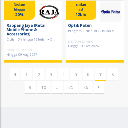
Diskon
cicilan
hingga
sd
20%
12bln
Rappang Jaya (Retail
Optik Paten
Mobile Phone &
Program Cicilan sd 12 Bulan di...
Accessories)
Cicilan 0% hingga 12 bulan + D...
periode promo
Hingga 31 Oct 2026
periode promo
Hingga 09 Aug 2027
1
2
3
4
5
6
7
8
9
10
...
75
76