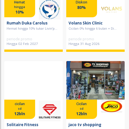
Hemat
Diskon
80%
hingga
10%
Rumah Duka Carolus
Volans Skin Clinic
Hemat hingga 10% tukar Livin’p...
Cicilan 0% hingga 6 bulan + Di...
periode promo
periode promo
Hingga 02 Feb 2027
Hingga 31 Aug 2026
cicilan
Cicilan
sd
sd
12bln
12bln
Solitaire Fitness
jaco tv shopping