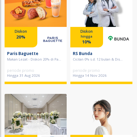
Diskon
Diskon
20%
hingga
10%
Paris Baguette
RS Bunda
Makan Lezat - Diskon 20% di Pa...
Cicilan 0% s.d. 12 bulan & Dis...
periode promo
periode promo
Hingga 31 Aug 2026
Hingga 14 Nov 2026