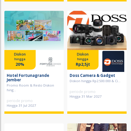
Diskon
Diskon
hingga
hingga
20%
Rp2,5jt
Hotel Fortunagrande
Doss Camera & Gadget
Jember
Diskon hingga Rp2.500.000 & Ci...
Promo Room & Resto Diskon
hing...
periode promo
Hingga 31 Mar 2027
periode promo
Hingga 31 Jul 2027