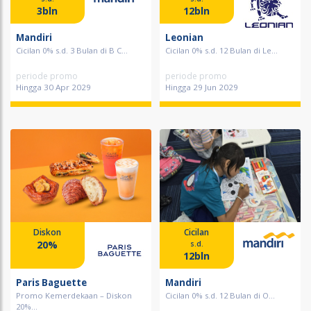
3bln
12bln
Mandiri
Leonian
Cicilan 0% s.d. 3 Bulan di B C...
Cicilan 0% s.d. 12 Bulan di Le...
periode promo
periode promo
Hingga 30 Apr 2029
Hingga 29 Jun 2029
Diskon
Cicilan
20%
s.d.
12bln
Paris Baguette
Mandiri
Promo Kemerdekaan – Diskon
Cicilan 0% s.d. 12 Bulan di O...
20%...