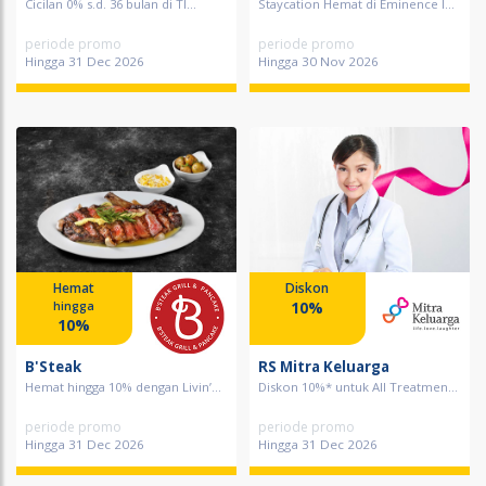
Cicilan 0% s.d. 36 bulan di TI...
Staycation Hemat di Eminence I...
periode promo
periode promo
Hingga 31 Dec 2026
Hingga 30 Nov 2026
Hemat
Diskon
10%
hingga
10%
B'Steak
RS Mitra Keluarga
Hemat hingga 10% dengan Livin’...
Diskon 10%* untuk All Treatmen...
periode promo
periode promo
Hingga 31 Dec 2026
Hingga 31 Dec 2026