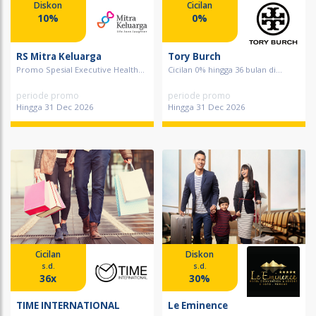
Diskon
Cicilan
10%
0%
RS Mitra Keluarga
Tory Burch
Promo Spesial Executive Health...
Cicilan 0% hingga 36 bulan di...
periode promo
periode promo
Hingga 31 Dec 2026
Hingga 31 Dec 2026
Cicilan
Diskon
s.d.
s.d.
36x
30%
TIME INTERNATIONAL
Le Eminence