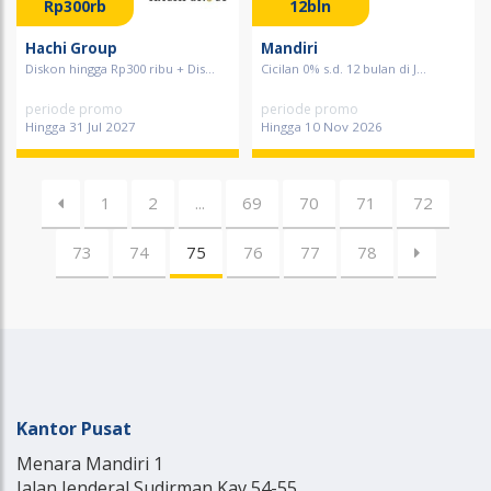
Rp300rb
12bln
Hachi Group
Mandiri
Diskon hingga Rp300 ribu + Dis...
Cicilan 0% s.d. 12 bulan di J...
periode promo
periode promo
Hingga 31 Jul 2027
Hingga 10 Nov 2026
1
2
...
69
70
71
72
73
74
75
76
77
78
Kantor Pusat
Menara Mandiri 1
Jalan Jenderal Sudirman Kav 54-55