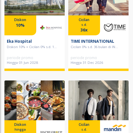
Diskon
Cicilan
10%
s.d.
36x
Eka Hospital
TIME INTERNATIONAL
Diskon 10% + Cicilan 0% s.d. 1...
Cicilan 0% s.d. 36 bulan di IN...
periode promo
periode promo
Hingga 01 Jun 2028
Hingga 31 Dec 2026
Diskon
Cicilan
hingga
s.d.