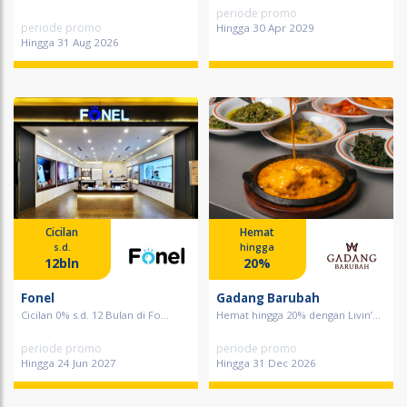
periode promo
periode promo
Hingga 30 Apr 2029
Hingga 31 Aug 2026
Cicilan
Hemat
s.d.
hingga
12bln
20%
Fonel
Gadang Barubah
Cicilan 0% s.d. 12 Bulan di Fo...
Hemat hingga 20% dengan Livin’...
periode promo
periode promo
Hingga 24 Jun 2027
Hingga 31 Dec 2026