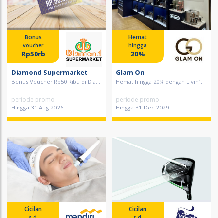
Bonus
Hemat
voucher
hingga
Rp50rb
20%
Diamond Supermarket
Glam On
Bonus Voucher Rp50 Ribu di Dia...
Hemat hingga 20% dengan Livin’...
periode promo
periode promo
Hingga 31 Aug 2026
Hingga 31 Dec 2029
Cicilan
Cicilan
s.d.
s.d.