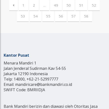
1
2
...
49
50
51
52
53
54
55
56
57
58
Kantor Pusat
Menara Mandiri 1
Jalan Jenderal Sudirman Kav 54-55
Jakarta 12190 Indonesia
Telp: 14000, +62-21-52997777
Email: mandiricare@bankmandiri.co.id
SWIFT Code: BMRIIDJA
Bank Mandiri berizin dan diawasi oleh Otoritas Jasa