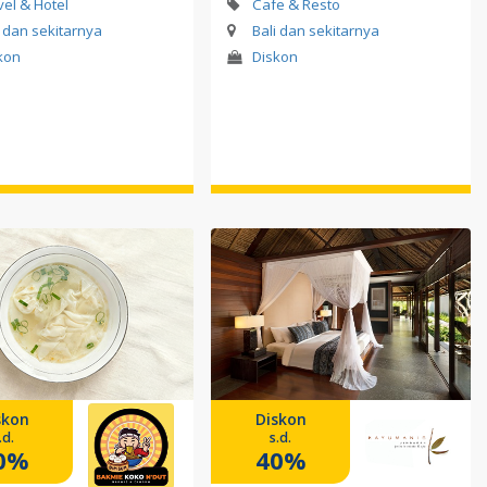
vel & Hotel
Cafe & Resto
i dan sekitarnya
Bali dan sekitarnya
kon
Diskon
skon
Diskon
.d.
s.d.
0%
40%