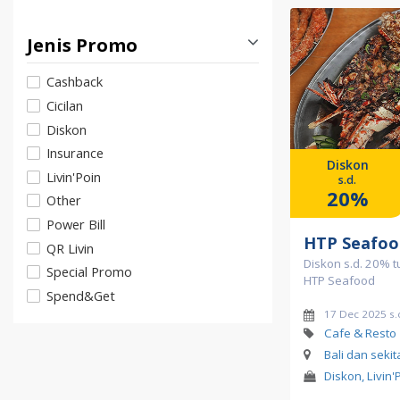
Jenis Promo
Cashback
Cicilan
Diskon
Insurance
Diskon
Livin'Poin
s.d.
20%
Other
Power Bill
HTP Seafoo
QR Livin
Diskon s.d. 20% tu
Special Promo
HTP Seafood
Spend&Get
17 Dec 2025 s.
Cafe & Resto
Bali dan seki
Diskon, Livin'