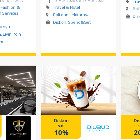
d 31 Mar 2027
15 Mar 2026 s.d 15 Mar 2027
Tra
 Fashion &
Travel & Hotel
Bal
h Services,
Bali dan sekitarnya
Dis
l
Diskon, Spend&Get
tarnya
, Livin'Poin
am
Diskon
Di
s.d.
s
10%
2