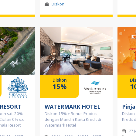
Diskon
Diskon
Di
15%
1
RESORT
WATERMARK HOTEL
Pinja
kon s.d. 20%
Diskon 15% + Bonus Produk
Diskon
Cicilan 0% s.d.
dengan Mandiri Kartu Kredit di
Kredit d
mala Resort
Watermark Hotel
27 J