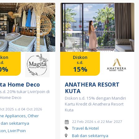
skon
Diskon
.d.
s.d.
0%
15%
ta Home Deco
ANATHERA RESORT
KUTA
s.d. 20% tukar Livin’poin di
 Home Deco
Diskon s.d. 15% dengan Mandiri
Kartu Kredit di Anathera Resort
Oct 2025 s.d 04 Oct 2026
Kuta
e Appliances, Other
22 Feb 2026 s.d 22 Mar 2027
i dan sekitarnya
Travel & Hotel
kon, Livin'Poin
Bali dan sekitarnya