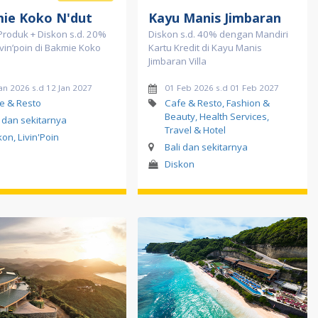
ie Koko N'dut
Kayu Manis Jimbaran
roduk + Diskon s.d. 20%
Diskon s.d. 40% dengan Mandiri
ivin’poin di Bakmie Koko
Kartu Kredit di Kayu Manis
Jimbaran Villa
an 2026 s.d 12 Jan 2027
01 Feb 2026 s.d 01 Feb 2027
e & Resto
Cafe & Resto, Fashion &
Beauty, Health Services,
i dan sekitarnya
Travel & Hotel
kon, Livin'Poin
Bali dan sekitarnya
Diskon