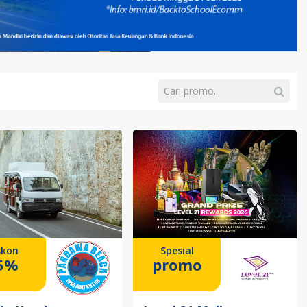
skon
Spesial
5%
promo