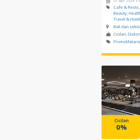
01 Apr 2026 s.
Cafe & Resto,
Beauty, Healt
Travel & Hote
Bali dan seki
Cicilan, Diskon
PromoMatar
Cicilan
0%