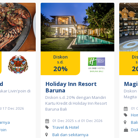
Diskon
Di
s.d.
s
20%
2
d
Holiday Inn Resort
Magi
Baruna
kar Livin'poin di
Diskon 
Magita
Diskon s.d. 20% dengan Mandiri
Kartu Kredit di Holiday Inn Resort
d 17 Dec 2026
01 
Baruna Bali
Hom
01 Dec 2025 s.d 01 Dec 2026
tarnya
Bal
Travel & Hotel
Poin
Dis
Bali dan sekitarnya