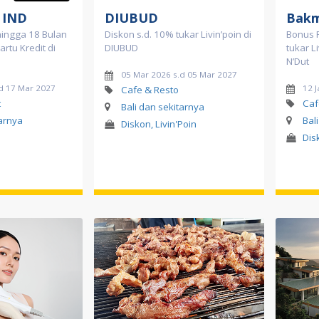
s IND
DIUBUD
Bakm
hingga 18 Bulan
Diskon s.d. 10% tukar Livin’poin di
Bonus P
rtu Kredit di
DIUBUD
tukar L
N’Dut
05 Mar 2026 s.d 05 Mar 2027
d 17 Mar 2027
12 J
Cafe & Resto
t
Caf
Bali dan sekitarnya
tarnya
Bal
Diskon, Livin'Poin
Dis