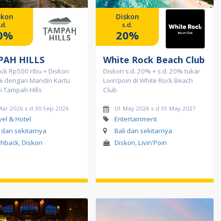
skon
Diskon
.d.
s.d.
0%
20%
AH HILLS
White Rock Beach Club
ck Rp500 ribu + Diskon
Diskon s.d. 20% + s.d. 20% tukar
% dengan Mandiri Kartu
Livin’poin di White Rock Beach
di Tampah Hills
Club
Mar 2026 s.d 30 Sep 2026
01 May 2026 s.d 01 May 2027
vel & Hotel
Entertainment
i dan sekitarnya
Bali dan sekitarnya
hback, Diskon
Diskon, Livin'Poin