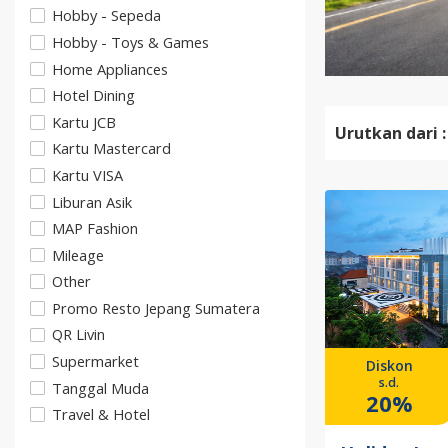
Hobby - Sepeda
Hobby - Toys & Games
Home Appliances
Hotel Dining
Kartu JCB
Urutkan dari :
Kartu Mastercard
Kartu VISA
Liburan Asik
MAP Fashion
Mileage
Other
Promo Resto Jepang Sumatera
QR Livin
Supermarket
Diskon
s.d.
Tanggal Muda
20%
Travel & Hotel