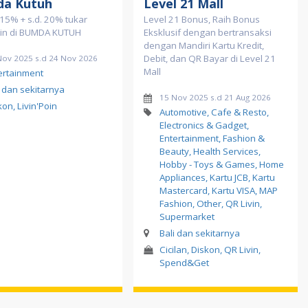
a Kutuh
Level 21 Mall
15% + s.d. 20% tukar
Level 21 Bonus, Raih Bonus
oin di BUMDA KUTUH
Eksklusif dengan bertransaksi
dengan Mandiri Kartu Kredit,
Debit, dan QR Bayar di Level 21
Nov 2025 s.d 24 Nov 2026
Mall
ertainment
i dan sekitarnya
15 Nov 2025 s.d 21 Aug 2026
kon, Livin'Poin
Automotive, Cafe & Resto,
Electronics & Gadget,
Entertainment, Fashion &
Beauty, Health Services,
Hobby - Toys & Games, Home
Appliances, Kartu JCB, Kartu
Mastercard, Kartu VISA, MAP
Fashion, Other, QR Livin,
Supermarket
Bali dan sekitarnya
Cicilan, Diskon, QR Livin,
Spend&Get