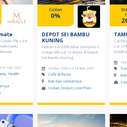
Cicilan
Di
0%
s
2
imate
DEPOT SEI BAMBU
TAMP
KUNING
 Cicilan 0% s.d 6
Cashba
diri Kartu
s.d. 20
Diskon s.d. 20% tukar Livin’poin +
Ultimate
Kredit 
Cicilan 0% s.d. 12 Bulan di Depot
Sei Bambu Kuning
16 
d 01 Feb 2027
Tra
16 Mar 2026 s.d 16 Mar 2027
uty, Health
Cafe & Resto
Bal
Bali dan sekitarnya
Cas
tarnya
Cicilan, Diskon, Livin'Poin
n