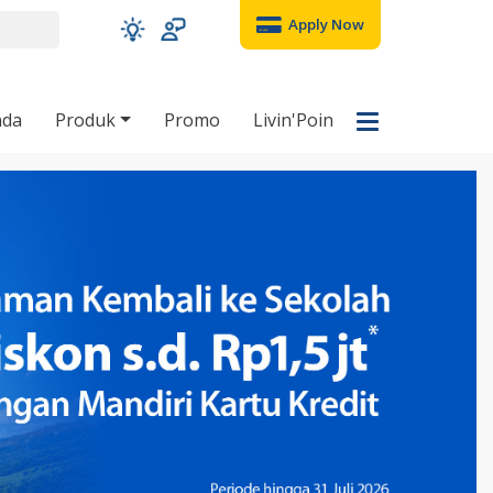
Apply Now
nda
Produk
Promo
Livin'Poin