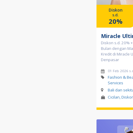
Diskon
s.d.
20%
Miracle Ult
Diskon s.d. 20% +
Bulan dengan Man
Kredit di Miracle 
Denpasar
01 Feb 2026 s.
Fashion & Bea
Services
Bali dan seki
Cicilan, Disko