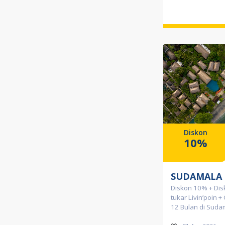
Diskon
10%
SUDAMALA 
Diskon 10% + Dis
tukar Livin’poin + 
12 Bulan di Suda