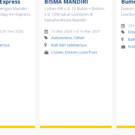
 Express
BISMA MANDIRI
Bumd
dengan Mandiri
Cicilan 0% s.d. 12 Bulan + Diskon
Diskon 
liday Inn Express
s.d. 10% tukar Livin’poin di
Livin’p
Yamaha Bisma Mandiri
24 
d 01 Dec 2026
16 Mar 2026 s.d 16 Mar 2027
Ent
l
Automotive, Other
Bal
tarnya
Bali dan sekitarnya
Dis
Cicilan, Diskon, Livin'Poin