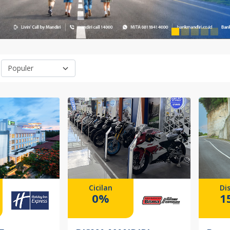
Cicilan
Di
0%
1