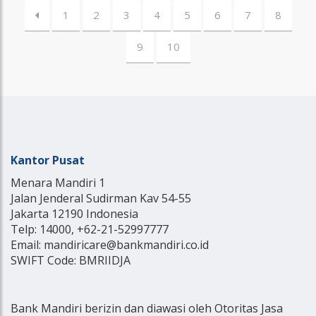
1
2
3
4
5
6
7
8
9
10
Kantor Pusat
Menara Mandiri 1
Jalan Jenderal Sudirman Kav 54-55
Jakarta 12190 Indonesia
Telp: 14000, +62-21-52997777
Email: mandiricare@bankmandiri.co.id
SWIFT Code: BMRIIDJA
Bank Mandiri berizin dan diawasi oleh Otoritas Jasa