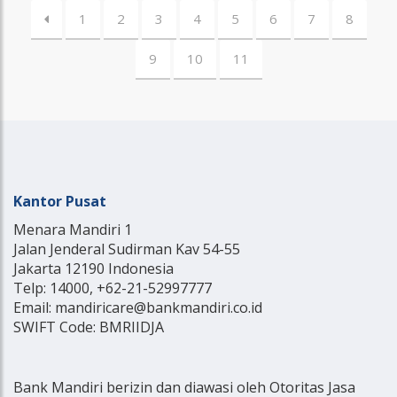
1
2
3
4
5
6
7
8
9
10
11
Kantor Pusat
Menara Mandiri 1
Jalan Jenderal Sudirman Kav 54-55
Jakarta 12190 Indonesia
Telp: 14000, +62-21-52997777
Email: mandiricare@bankmandiri.co.id
SWIFT Code: BMRIIDJA
Bank Mandiri berizin dan diawasi oleh Otoritas Jasa