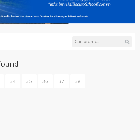
Found
34
35
36
37
38