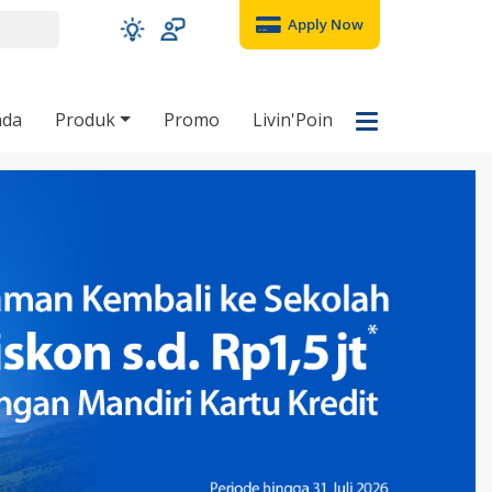
Apply Now
nda
Produk
Promo
Livin'Poin