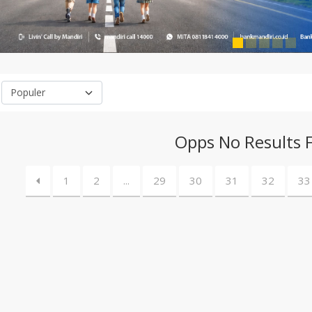
Opps No Results 
1
2
...
29
30
31
32
33