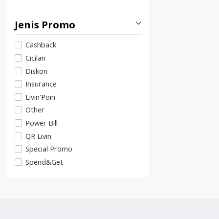
Jenis Promo
Cashback
Cicilan
Diskon
Insurance
Livin'Poin
Other
Power Bill
QR Livin
Special Promo
Spend&Get