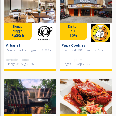
Bonus
Diskon
hingga
s.d.
Rp50rb
20%
Arbanat
Papa Cookies
Bonus Produk hingga Rp50.000 +...
Diskon s.d. 20% tukar Livin’po...
periode promo
periode promo
Hingga 31 Aug 2026
Hingga 15 Sep 2026