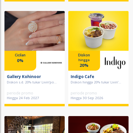
Cicilan
Diskon
0%
hingga
20%
Gallery Kohinoor
Indigo Cafe
Diskon s.d. 20% tukar Livin’po...
Diskon hingga 20% tukar Livin’...
periode promo
periode promo
Hingga 24 Feb 2027
Hingga 30 Sep 2026