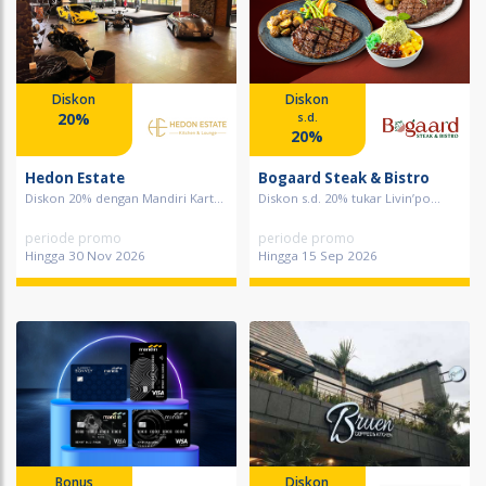
Diskon
Diskon
20%
s.d.
20%
Hedon Estate
Bogaard Steak & Bistro
Diskon 20% dengan Mandiri Kart...
Diskon s.d. 20% tukar Livin’po...
periode promo
periode promo
Hingga 30 Nov 2026
Hingga 15 Sep 2026
Bonus
Diskon