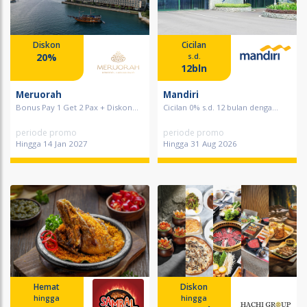
Diskon
Cicilan
20%
s.d.
12bln
Meruorah
Mandiri
Bonus Pay 1 Get 2 Pax + Diskon...
Cicilan 0% s.d. 12 bulan denga...
periode promo
periode promo
Hingga 14 Jan 2027
Hingga 31 Aug 2026
Hemat
Diskon
hingga
hingga