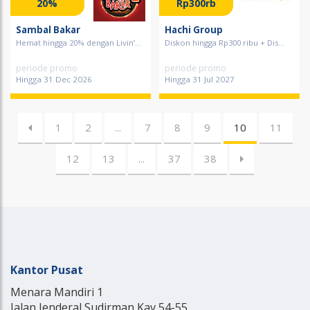
20%
Rp300rb
Sambal Bakar
Hachi Group
Hemat hingga 20% dengan Livin’...
Diskon hingga Rp300 ribu + Dis...
periode promo
periode promo
Hingga 31 Dec 2026
Hingga 31 Jul 2027
1
2
...
7
8
9
10
11
12
13
...
37
38
Kantor Pusat
Menara Mandiri 1
Jalan Jenderal Sudirman Kav 54-55