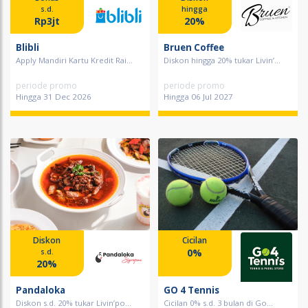
s.d.
hingga
Rp3jt
20%
Blibli
Bruen Coffee
Apply Mandiri Kartu Kredit Rai...
Diskon hingga 20% tukar Livin’...
periode promo
periode promo
Hingga 31 Dec 2026
Hingga 06 Jul 2027
Diskon
Cicilan
0%
s.d.
20%
Pandaloka
GO 4 Tennis
Diskon s.d. 20% tukar Livin’po...
Cicilan 0% s.d. 3 bulan di Go...