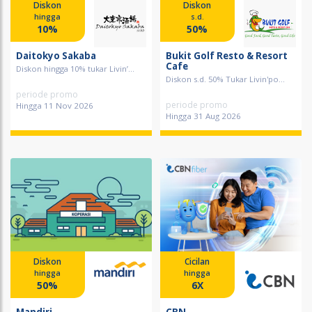
Diskon
Diskon
hingga
s.d.
10%
50%
Daitokyo Sakaba
Bukit Golf Resto & Resort
Cafe
Diskon hingga 10% tukar Livin’...
Diskon s.d. 50% Tukar Livin'po...
periode promo
periode promo
Hingga 11 Nov 2026
Hingga 31 Aug 2026
Diskon
Cicilan
hingga
hingga
50%
6X