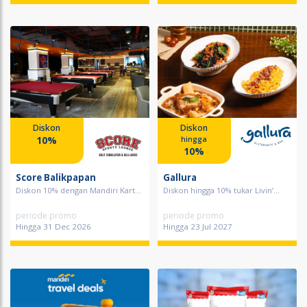
Diskon
Diskon
10%
hingga
10%
Score Balikpapan
Gallura
Diskon 10% dengan Mandiri Kart...
Diskon hingga 10% tukar Livin’...
periode promo
periode promo
Hingga 31 Dec 2026
Hingga 23 Jul 2027