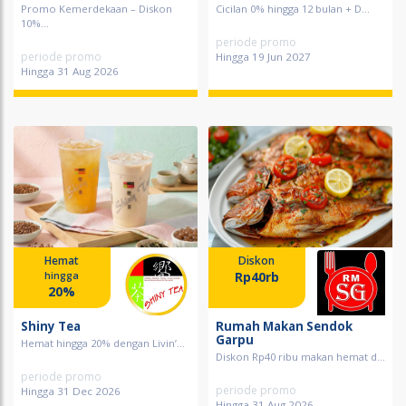
Promo Kemerdekaan – Diskon
Cicilan 0% hingga 12 bulan + D...
10%...
periode promo
periode promo
Hingga 19 Jun 2027
Hingga 31 Aug 2026
Hemat
Diskon
Rp40rb
hingga
20%
Shiny Tea
Rumah Makan Sendok
Garpu
Hemat hingga 20% dengan Livin’...
Diskon Rp40 ribu makan hemat d...
periode promo
periode promo
Hingga 31 Dec 2026
Hingga 31 Aug 2026