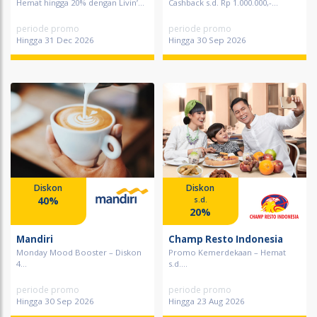
Hemat hingga 20% dengan Livin’...
Cashback s.d. Rp 1.000.000,-...
periode promo
periode promo
Hingga 31 Dec 2026
Hingga 30 Sep 2026
Diskon
Diskon
40%
s.d.
20%
Mandiri
Champ Resto Indonesia
Monday Mood Booster – Diskon
Promo Kemerdekaan – Hemat
4...
s.d....
periode promo
periode promo
Hingga 30 Sep 2026
Hingga 23 Aug 2026