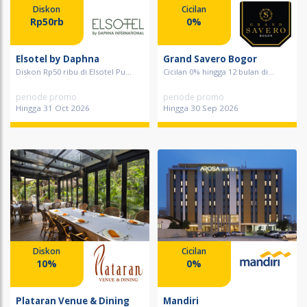
Diskon
Cicilan
Rp50rb
0%
Elsotel by Daphna
Grand Savero Bogor
Diskon Rp50 ribu di Elsotel Pu...
Cicilan 0% hingga 12 bulan di...
periode promo
periode promo
Hingga 31 Oct 2026
Hingga 30 Sep 2026
Diskon
Cicilan
10%
0%
Plataran Venue & Dining
Mandiri