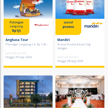
Potongan
spesial
promo
Langsung
Rp1jt
Angkasa Tour
Mandiri
Potongan Langsung s.d. Rp 1.00...
Bonus Produk Beras 5 Kg
dengan...
periode promo
periode promo
Hingga 30 Sep 2026
Hingga 08 Aug 2026