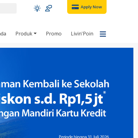
Apply Now
nda
Produk
Promo
Livin'Poin