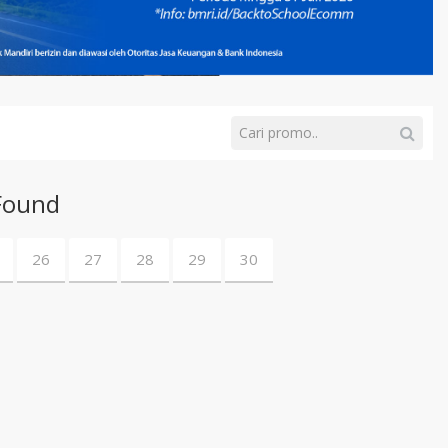
Found
26
27
28
29
30