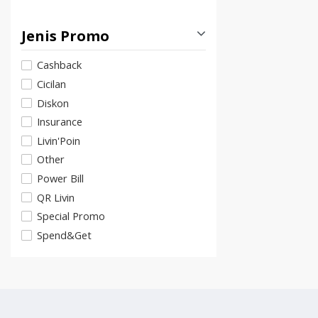
Jenis Promo
Cashback
Cicilan
Diskon
Insurance
Livin'Poin
Other
Power Bill
QR Livin
Special Promo
Spend&Get