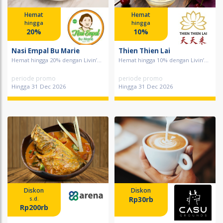
Hemat
Hemat
hingga
hingga
20%
10%
Nasi Empal Bu Marie
Thien Thien Lai
Hemat hingga 20% dengan Livin’...
Hemat hingga 10% dengan Livin’...
periode promo
periode promo
Hingga 31 Dec 2026
Hingga 31 Dec 2026
Diskon
Diskon
Rp30rb
s.d.
Rp200rb