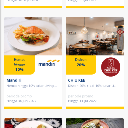
Hemat
Diskon
20%
hingga
10%
Mandiri
CHIU KEE
Hemat hingga 10% tukar Livin'p...
Diskon 20% + s.d. 10% tukar Li...
periode promo
periode promo
Hingga 30 Jun 2027
Hingga 11 Jul 2027