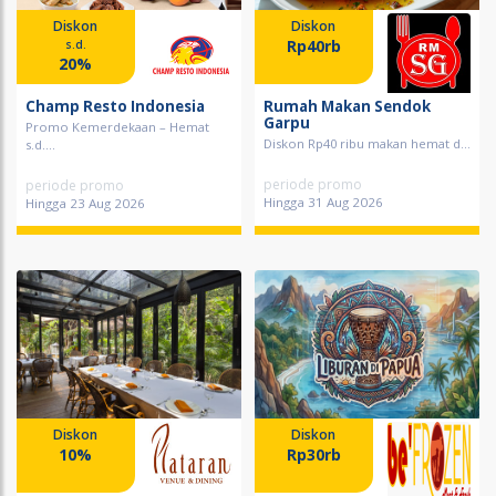
Diskon
Diskon
Rp40rb
s.d.
20%
Champ Resto Indonesia
Rumah Makan Sendok
Garpu
Promo Kemerdekaan – Hemat
Diskon Rp40 ribu makan hemat d...
s.d....
periode promo
periode promo
Hingga 31 Aug 2026
Hingga 23 Aug 2026
Diskon
Diskon
10%
Rp30rb