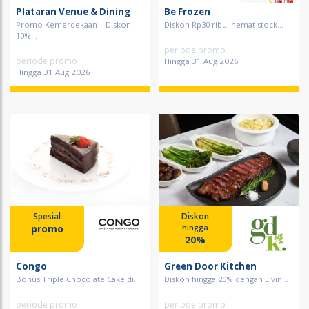
Plataran Venue & Dining
Be Frozen
Promo Kemerdekaan – Diskon
Diskon Rp30 ribu, hemat stock...
10%...
periode promo
periode promo
Hingga 31 Aug 2026
Hingga 31 Aug 2026
Spesial
Diskon
promo
hingga
20%
Congo
Green Door Kitchen
Bonus Triple Chocolate Cake di...
Diskon hingga 20% dengan Livin...
periode promo
periode promo