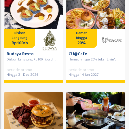
Diskon
Hemat
Langsung
hingga
Rp100rb
20%
Budaya Resto
CU@Cafe
Diskon Langsung Rp100 ribu di...
Hemat hingga 20% tukar Livin'p...
periode promo
periode promo
Hingga 31 Dec 2026
Hingga 14 Jun 2027