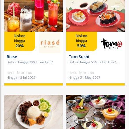
Diskon
Diskon
hingga
hingga
20%
50%
Riase
Tom Sushi
Diskon hingga 20% tukar Livin’...
Diskon hingga 50% Tukar Livin'...
periode promo
periode promo
Hingga 12 Jul 2027
Hingga 31 May 2027