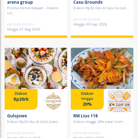
arena group
Casu Grounds
Promo Kemerdekaan – Diskon
Diskon Rp30 ribu di Casu Groun...
s.d...
periode promo
periode promo
Hingga 30 Sep 2026
Hingga 31 Aug 2026
Diskon
Diskon
Rp20rb
hingga
20%
Gulojowo
RM Lius 118
Diskon Rp20 ribu di Gulo Jowo...
Diskon hingga 20% tukar Livin’...
periode promo
periode promo
Hingga 30 Sep 2026
Hingga 30 Jul 2027