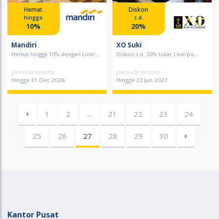
Hemat
Diskon
hingga
s.d.
10%
20%
Mandiri
XO Suki
Hemat hingga 10% dengan Livin’...
Diskon s.d. 20% tukar Livin’po...
periode promo
periode promo
Hingga 31 Dec 2026
Hingga 22 Jun 2027
1
2
...
21
22
23
24
25
26
27
28
29
30
Kantor Pusat