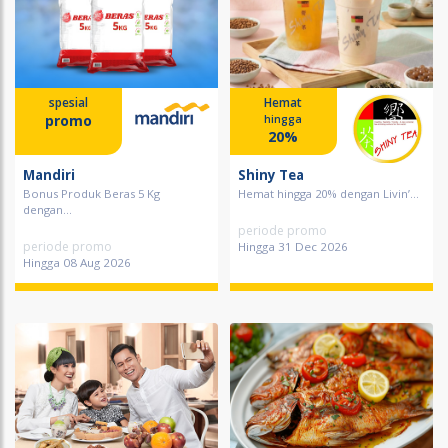
spesial
Hemat
promo
hingga
20%
Mandiri
Shiny Tea
Bonus Produk Beras 5 Kg
Hemat hingga 20% dengan Livin’...
dengan...
periode promo
periode promo
Hingga 31 Dec 2026
Hingga 08 Aug 2026