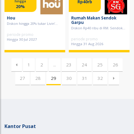
Rp40rb
hingga
20%
Hou
Rumah Makan Sendok
Garpu
Diskon hingga 20% tukar Livin’...
Diskon Rp40 ribu di RM. Sendok...
periode promo
periode promo
Hingga 30 Jul 2027
Hingga 31 Aug 2026
1
2
...
23
24
25
26
27
28
29
30
31
32
Kantor Pusat