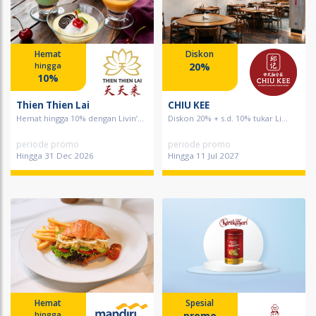
Hemat
Diskon
20%
hingga
10%
Thien Thien Lai
CHIU KEE
Hemat hingga 10% dengan Livin’...
Diskon 20% + s.d. 10% tukar Li...
periode promo
periode promo
Hingga 31 Dec 2026
Hingga 11 Jul 2027
Hemat
Spesial
promo
hingga