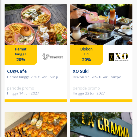
Hemat
Diskon
hingga
s.d.
20%
20%
CU@Cafe
XO Suki
Hemat hingga 20% tukar Livin'p...
Diskon s.d. 20% tukar Livin’po...
periode promo
periode promo
Hingga 14 Jun 2027
Hingga 22 Jun 2027