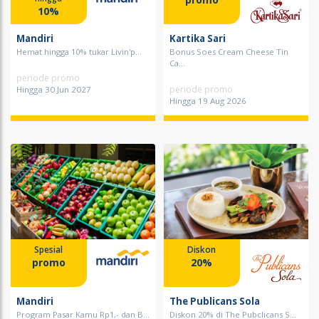
10%
Mandiri
Kartika Sari
Hemat hingga 10% tukar Livin'p...
Bonus Soes Cream Cheese Tin
Ca...
periode promo
periode promo
Hingga 30 Jun 2027
Hingga 19 Aug 2026
Spesial
Diskon
promo
20%
Mandiri
The Publicans Sola
Program Pasar Kamu Rp1,- dan B...
Diskon 20% di The Pubclicans S...