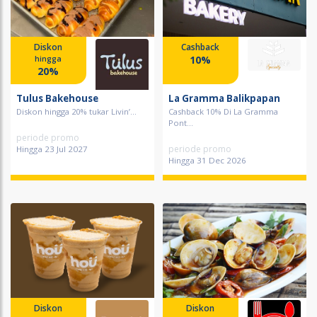
Diskon
Cashback
10%
hingga
20%
Tulus Bakehouse
La Gramma Balikpapan
Diskon hingga 20% tukar Livin’...
Cashback 10% Di La Gramma
Pont...
periode promo
periode promo
Hingga 23 Jul 2027
Hingga 31 Dec 2026
Diskon
Diskon