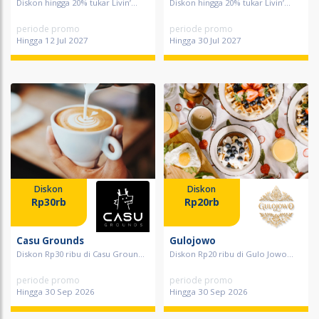
Diskon hingga 20% tukar Livin’...
Diskon hingga 20% tukar Livin’...
periode promo
periode promo
Hingga 12 Jul 2027
Hingga 30 Jul 2027
Diskon
Diskon
Rp30rb
Rp20rb
Casu Grounds
Gulojowo
Diskon Rp30 ribu di Casu Groun...
Diskon Rp20 ribu di Gulo Jowo...
periode promo
periode promo
Hingga 30 Sep 2026
Hingga 30 Sep 2026