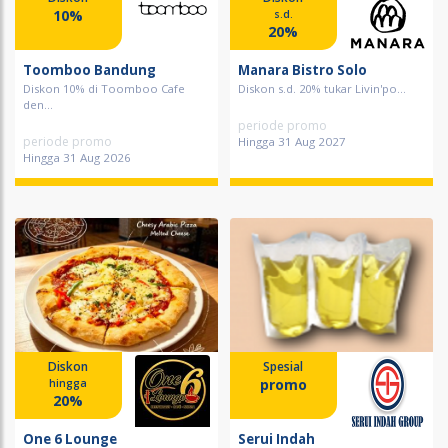
10%
s.d.
20%
Toomboo Bandung
Manara Bistro Solo
Diskon 10% di Toomboo Cafe
Diskon s.d. 20% tukar Livin'po...
den...
periode promo
periode promo
Hingga 31 Aug 2027
Hingga 31 Aug 2026
Diskon
Spesial
promo
hingga
20%
One 6 Lounge
Serui Indah