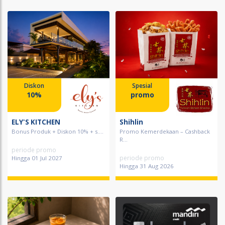
Diskon
Spesial
10%
promo
ELY'S KITCHEN
Shihlin
Bonus Produk + Diskon 10% + s....
Promo Kemerdekaan – Cashback
R...
periode promo
periode promo
Hingga 01 Jul 2027
Hingga 31 Aug 2026