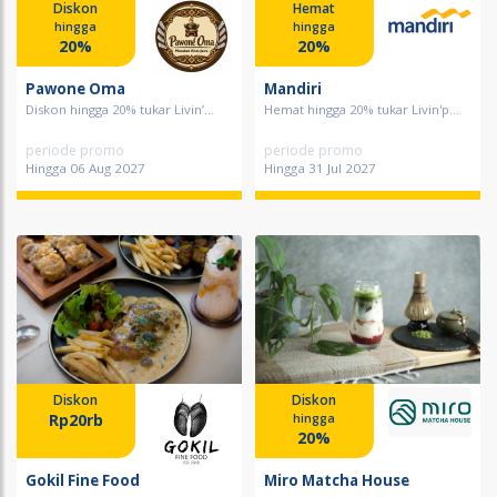
Diskon
Hemat
hingga
hingga
20%
20%
Pawone Oma
Mandiri
Diskon hingga 20% tukar Livin’...
Hemat hingga 20% tukar Livin'p...
periode promo
periode promo
Hingga 06 Aug 2027
Hingga 31 Jul 2027
Diskon
Diskon
Rp20rb
hingga
20%
Gokil Fine Food
Miro Matcha House