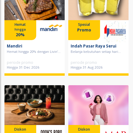
Hemat
Spesial
Promo
hingga
20%
Mandiri
Indah Pasar Raya Serui
Hemat hingga 20% dengan Livin’...
Belanja kebutuhan setiap hari...
periode promo
periode promo
Hingga 31 Dec 2026
Hingga 31 Aug 2026
Diskon
Diskon