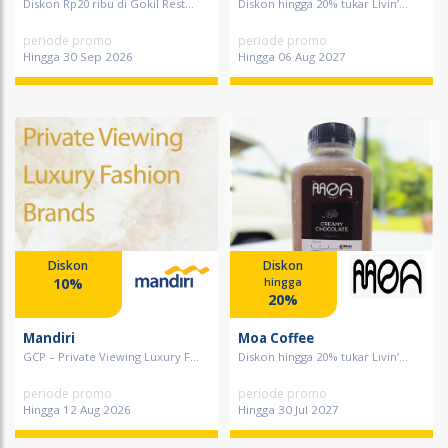
Diskon Rp20 ribu di Gokil Rest...
Diskon hingga 20% tukar Livin’...
periode promo
periode promo
Hingga 30 Sep 2026
Hingga 06 Aug 2027
Diskon
Diskon
10%
hingga
20%
Mandiri
Moa Coffee
GCP – Private Viewing Luxury F...
Diskon hingga 20% tukar Livin’...
periode promo
periode promo
Hingga 12 Aug 2026
Hingga 30 Jul 2027