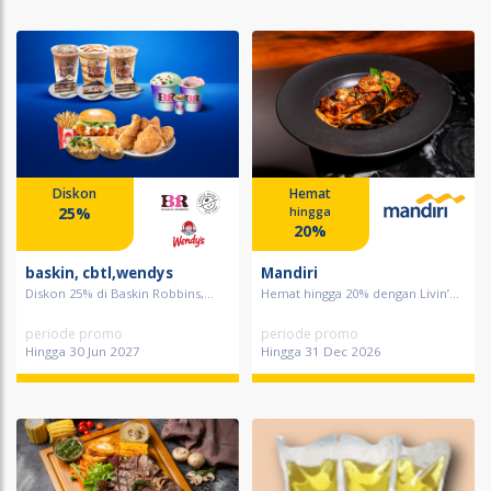
Diskon
Hemat
25%
hingga
20%
baskin, cbtl,wendys
Mandiri
Diskon 25% di Baskin Robbins,...
Hemat hingga 20% dengan Livin’...
periode promo
periode promo
Hingga 30 Jun 2027
Hingga 31 Dec 2026