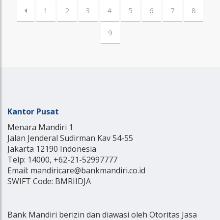
1
2
3
4
5
6
7
8
9
Kantor Pusat
Menara Mandiri 1
Jalan Jenderal Sudirman Kav 54-55
Jakarta 12190 Indonesia
Telp: 14000, +62-21-52997777
Email: mandiricare@bankmandiri.co.id
SWIFT Code: BMRIIDJA
Bank Mandiri berizin dan diawasi oleh Otoritas Jasa