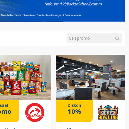
sial
Diskon
omo
10%