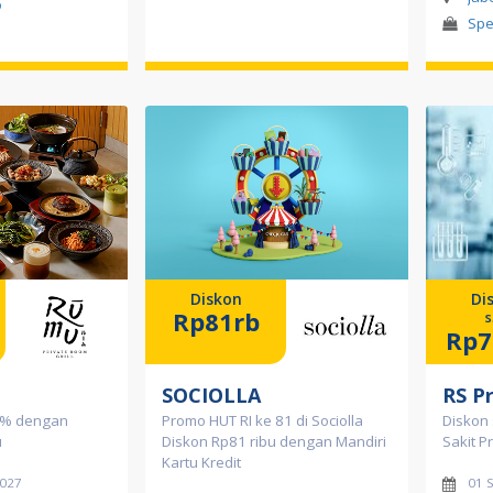
o
Spe
Diskon
Di
Rp81rb
s
Rp7
SOCIOLLA
RS P
0% dengan
Promo HUT RI ke 81 di Sociolla
Diskon 
u
Diskon Rp81 ribu dengan Mandiri
Sakit P
Kartu Kredit
2027
01 