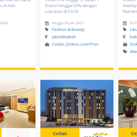
s di Aoki
Diskon hingga 20% dengan
Dwiday
Livin'poin di Torch
Mandiri
 2026
Hingga 30 Jun 2027
01 
Fashion & Beauty
Lib
Jabodetabek
Kal
Cicilan, Diskon, Livin'Poin
Dis
dwi
Cicilan
Cic