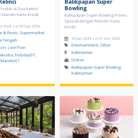
elinci
Balikpapan Super
Bowling
roduk di Dua Kelinci
Mandiri Kartu Kredit
Balikpapan Super Bowling Promo
Spesial dengan Mandiri Kartu
ul 2026 s.d 30 Sep 2026
Kredit
e & Resto, Supermarket
30 Jan 2026 s.d 31 Dec 2026
a Tengah
Entertainment, Other
kon, Livin'Poin
Kalimantan
akudus
,
holyday07
,
Diskon
Mandiri07
Balikpapan Super Bowling
,
Kalimantan