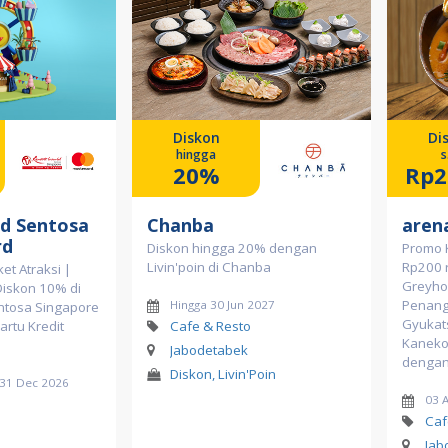
Diskon
Di
hingga
s
20%
Rp2
ld Sentosa
Chanba
aren
rd
Diskon hingga 20% dengan
Promo 
Livin'poin di Chanba
Rp200 r
et Atraksi |
Greyhou
Diskon 10% di
Penang 
Hingga 30 Jun 2027
ntosa Singapore
Gyukat
artu Kredit
Cafe & Resto
Kaneko
Jabodetabek
dengan 
Diskon, Livin'Poin
d 31 Dec 2026
03 
l
Caf
Jab