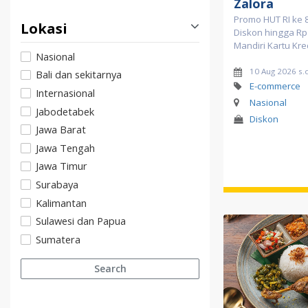
Zalora
Promo HUT RI ke 8
Lokasi
Diskon hingga Rp
Mandiri Kartu Kre
Nasional
10 Aug 2026 s.
Bali dan sekitarnya
E-commerce
Internasional
Nasional
Jabodetabek
Diskon
Jawa Barat
Jawa Tengah
Jawa Timur
Surabaya
Kalimantan
Sulawesi dan Papua
Sumatera
Search