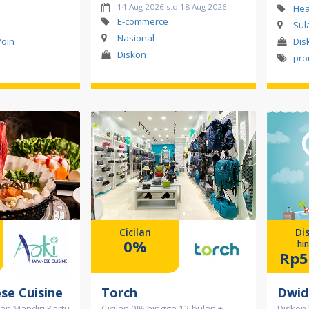
14 Aug 2026 s.d 18 Aug 2026
Hea
E-commerce
Sul
Nasional
Poin
Dis
Diskon
pro
Cicilan
Di
0%
hi
Rp5
se Cuisine
Torch
Dwid
n Mandiri Kartu
Cicilan 0% hingga 12 bulan +
Diskon 