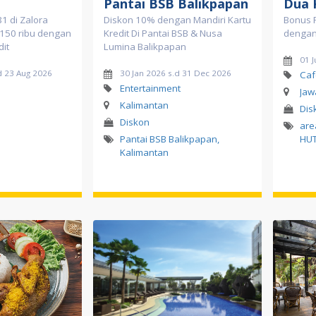
Pantai BSB Balikpapan
Dua K
1 di Zalora
Diskon 10% dengan Mandiri Kartu
Bonus P
150 ribu dengan
Kredit Di Pantai BSB & Nusa
dengan 
dit
Lumina Balikpapan
01 J
d 23 Aug 2026
30 Jan 2026 s.d 31 Dec 2026
Caf
Entertainment
Jaw
Kalimantan
Dis
Diskon
are
Pantai BSB Balikpapan
,
HUT
Kalimantan