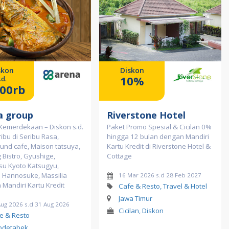
skon
Diskon
10%
.d.
00rb
a group
Riverstone Hotel
Kemerdekaan – Diskon s.d.
Paket Promo Spesial & Cicilan 0%
ibu di Seribu Rasa,
hingga 12 bulan dengan Mandiri
nd cafe, Maison tatsuya,
Kartu Kredit di Riverstone Hotel &
Bistro, Gyushige,
Cottage
su Kyoto Katsugyu,
 Hannosuke, Massilia
16 Mar 2026 s.d 28 Feb 2027
Mandiri Kartu Kredit
Cafe & Resto, Travel & Hotel
Jawa Timur
Aug 2026 s.d 31 Aug 2026
Cicilan, Diskon
e & Resto
odetabek