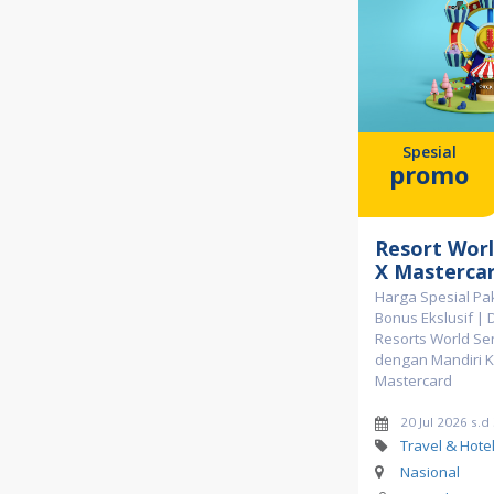
Spesial
promo
Resort Wor
X Masterca
Harga Spesial Pak
Bonus Ekslusif | 
Resorts World Se
dengan Mandiri K
Mastercard
20 Jul 2026 s.
Travel & Hote
Nasional