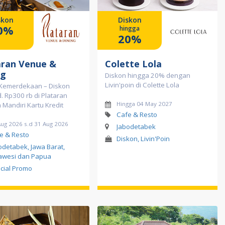
skon
Diskon
0%
hingga
20%
aran Venue &
Colette Lola
ng
Diskon hingga 20% dengan
Livin'poin di Colette Lola
Kemerdekaan – Diskon
. Rp300 rb di Plataran
Hingga 04 May 2027
Mandiri Kartu Kredit
Cafe & Resto
Aug 2026 s.d 31 Aug 2026
Jabodetabek
e & Resto
Diskon, Livin'Poin
odetabek, Jawa Barat,
awesi dan Papua
cial Promo