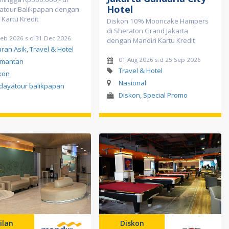
Hotel
atour Balikpapan dengan
 Kartu Kredit
Diskon 10% Mooncake Hampers
di Sheraton Grand Jakarta
Feb 2026 s.d 31 Dec 2026
dengan Mandiri Kartu Kredit
uran Asik, Travel & Hotel
01 Aug 2026 s.d 25 Sep 2026
imantan
Travel & Hotel
kon
Nasional
dayatour balikpapan
Diskon, Special Promo
ilan
Diskon