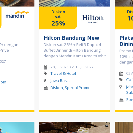
Diskon
Di
1
s.d.
25%
Hilton Bandung New
Plat
Dini
0% dengan
Diskon s.d. 25% + Beli 3 Dapat 4
 Prive
Buffet Dinner di Hilton Bandung
Promo 
dengan Mandiri Kartu Kredit/Debit
10% s.d
2027
dengan 
20 Jul 2026 s.d 13 Jul 2027
Travel & Hotel
03 
Caf
Jawa Barat
Poin
Jab
Diskon, Special Promo
Sul
Spe