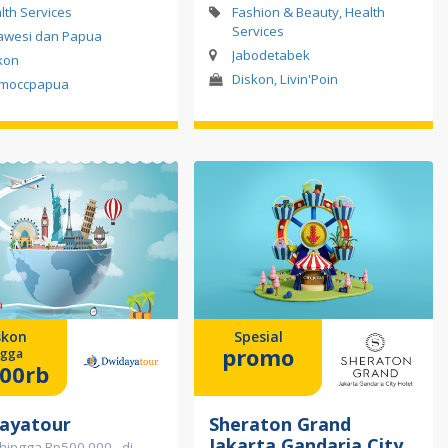
lth Services
Fashion & Beauty, Health
Services
awesi dan Papua
Jabodetabek
kon
Diskon, Livin'Poin
moccpapua
skon
Spesial
promo
ngga
00rb
ayatour
Sheraton Grand
Jakarta Gandaria City
hingga Rp500.000,- di