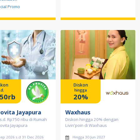
cial Promo
skon
Diskon
.d.
hingga
50rb
20%
rovita Jayapura
Waxhaus
s.d. Rp750 ribu di Rumah
Diskon hingga 20% dengan
rovita Jayapura
Livin'poin di Waxhaus
Sep 2026 s.d 31 Dec 2026
Hingga 30 Jun 2027