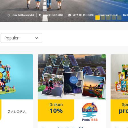
Diskon
Spe
10%
pr