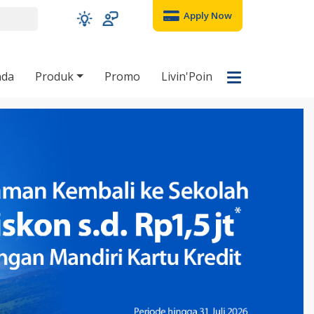
Apply Now
nda
Produk
Promo
Livin'Poin