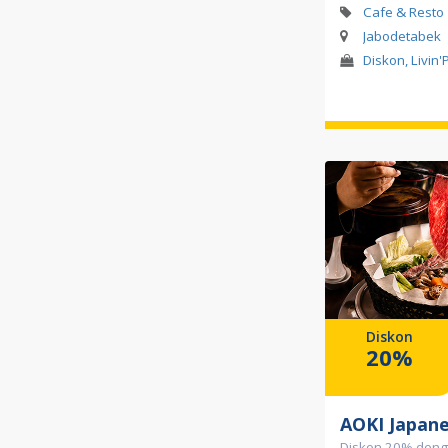
Cafe & Resto
Jabodetabek
Diskon, Livin'
Diskon
20%
AOKI Japane
Diskon 20% denga