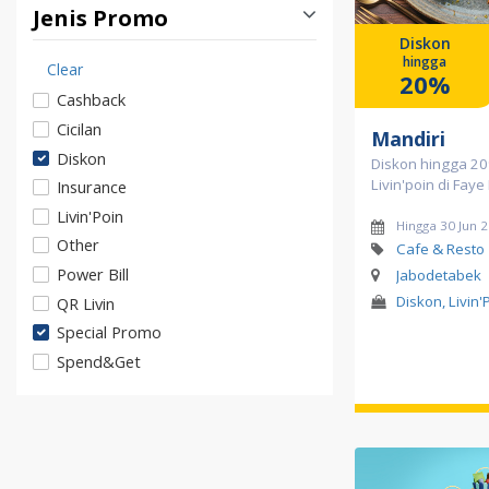
Jenis Promo
Diskon
hingga
Clear
20%
Cashback
Cicilan
Mandiri
Diskon
Diskon hingga 2
Livin'poin di Faye
Insurance
Livin'Poin
Hingga 30 Jun 
Other
Cafe & Resto
Power Bill
Jabodetabek
Diskon, Livin'
QR Livin
Special Promo
Spend&Get