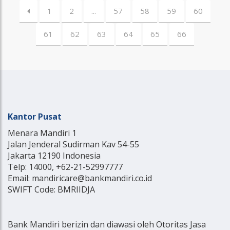
1
2
...
57
58
59
60
61
62
63
64
65
66
Kantor Pusat
Menara Mandiri 1
Jalan Jenderal Sudirman Kav 54-55
Jakarta 12190 Indonesia
Telp: 14000, +62-21-52997777
Email: mandiricare@bankmandiri.co.id
SWIFT Code: BMRIIDJA
Bank Mandiri berizin dan diawasi oleh Otoritas Jasa