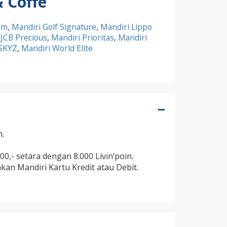
& Coffe
um
,
Mandiri Golf Signature
,
Mandiri Lippo
 JCB Precious
,
Mandiri Prioritas
,
Mandiri
 SKYZ
,
Mandiri World Elite
.
0,- setara dengan 8.000 Livin’poin.
an Mandiri Kartu Kredit atau Debit.