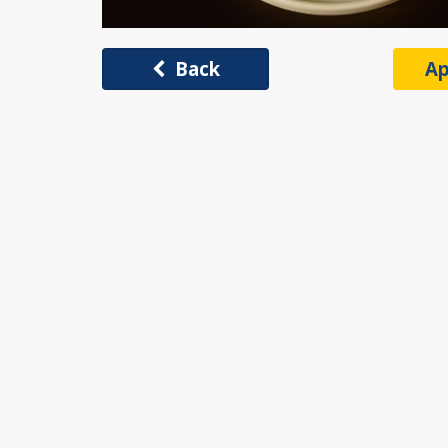
Back
Ap