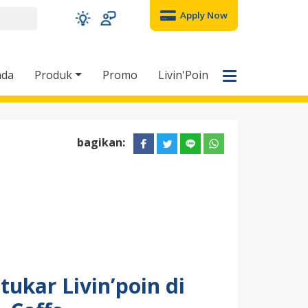
Apply Now
nda
Produk
Promo
Livin'Poin
bagikan:
ukar Livin’poin di