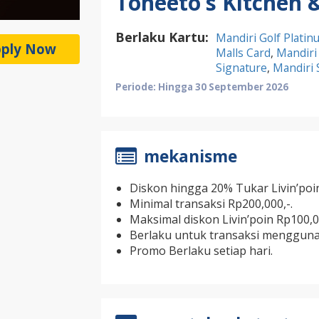
Toneeto’s Kitchen 
Berlaku Kartu:
Mandiri Golf Platin
ply Now
Malls Card
,
Mandiri
Signature
,
Mandiri
Periode: Hingga 30 September 2026
mekanisme
Diskon hingga 20% Tukar Livin’poin
Minimal transaksi Rp200,000,-.
Maksimal diskon Livin’poin Rp100,00
Berlaku untuk transaksi menggunak
Promo Berlaku setiap hari.