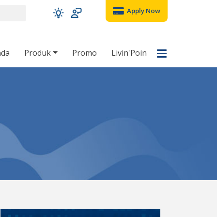
Apply Now
nda
Produk
Promo
Livin'Poin