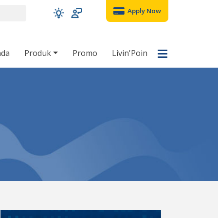
Apply Now
nda
Produk
Promo
Livin'Poin