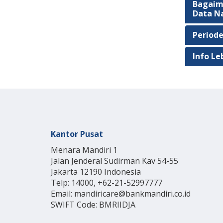
Bagaim
Data Na
Period
Info Le
Kantor Pusat
Menara Mandiri 1
Jalan Jenderal Sudirman Kav 54-55
Jakarta 12190 Indonesia
Telp: 14000, +62-21-52997777
Email: mandiricare@bankmandiri.co.id
SWIFT Code: BMRIIDJA