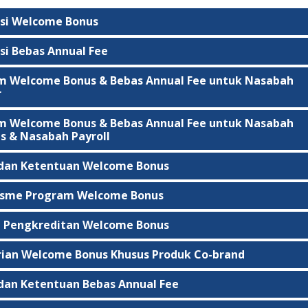
psi Welcome Bonus
si Bebas Annual Fee
m Welcome Bonus & Bebas Annual Fee untuk Nasabah
r
m Welcome Bonus & Bebas Annual Fee untuk Nasabah
as & Nasabah Payroll
 dan Ketentuan Welcome Bonus
sme Program Welcome Bonus
e Pengkreditan Welcome Bonus
ian Welcome Bonus Khusus Produk Co-brand
dan Ketentuan Bebas Annual Fee