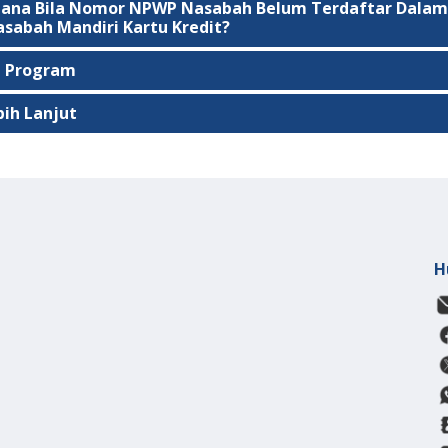
ana Bila Nomor NPWP Nasabah Belum Terdaftar Dalam
sabah Mandiri Kartu Kredit?
e Program
bih Lanjut
H