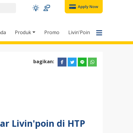
Apply Now
nda
Produk
Promo
Livin'Poin
bagikan:
ar Livin'poin di HTP