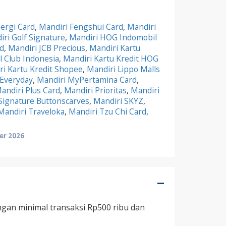
ergi Card
,
Mandiri Fengshui Card
,
Mandiri
ri Golf Signature
,
Mandiri HOG Indomobil
d
,
Mandiri JCB Precious
,
Mandiri Kartu
al Club Indonesia
,
Mandiri Kartu Kredit HOG
ri Kartu Kredit Shopee
,
Mandiri Lippo Malls
 Everyday
,
Mandiri MyPertamina Card
,
andiri Plus Card
,
Mandiri Prioritas
,
Mandiri
Signature Buttonscarves
,
Mandiri SKYZ
,
Mandiri Traveloka
,
Mandiri Tzu Chi Card
,
er 2026
engan minimal transaksi Rp500 ribu dan