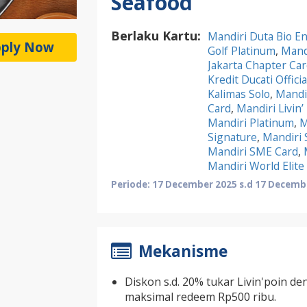
Seafood
Berlaku Kartu:
Mandiri Duta Bio En
ply Now
Golf Platinum
,
Mandi
Jakarta Chapter Car
Kredit Ducati Offici
Kalimas Solo
,
Mandi
Card
,
Mandiri Livin’
Mandiri Platinum
,
M
Signature
,
Mandiri 
Mandiri SME Card
,
Mandiri World Elite
Periode: 17 December 2025 s.d 17 Decemb
Mekanisme
Diskon s.d. 20% tukar Livin'poin d
maksimal redeem Rp500 ribu.