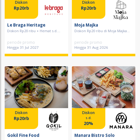
Diskon
Diskon
Rp20rb
Rp20rb
Le Braga Heritage
Moja Majka
Diskon Rp20 ribu + Hemat s.d....
Diskon Rp20 ribu di Moja Majka...
periode promo
periode promo
Hingga 31 Jul 2027
Hingga 31 Aug 2026
Diskon
Diskon
Rp20rb
s.d.
20%
Gokil Fine Food
Manara Bistro Solo