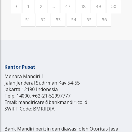
1
2
...
47
48
49
50
51
52
53
54
55
56
Kantor Pusat
Menara Mandiri 1
Jalan Jenderal Sudirman Kav 54-55
Jakarta 12190 Indonesia
Telp: 14000, +62-21-52997777
Email: mandiricare@bankmandiri.co.id
SWIFT Code: BMRIIDJA
Bank Mandiri berizin dan diawasi oleh Otoritas Jasa