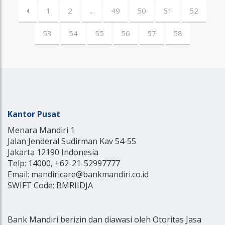
1
2
...
49
50
51
52
53
54
55
56
57
58
Kantor Pusat
Menara Mandiri 1
Jalan Jenderal Sudirman Kav 54-55
Jakarta 12190 Indonesia
Telp: 14000, +62-21-52997777
Email: mandiricare@bankmandiri.co.id
SWIFT Code: BMRIIDJA
Bank Mandiri berizin dan diawasi oleh Otoritas Jasa