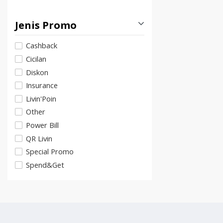
Jenis Promo
Cashback
Cicilan
Diskon
Insurance
Livin'Poin
Other
Power Bill
QR Livin
Special Promo
Spend&Get