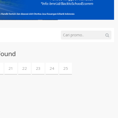
Found
21
22
23
24
25