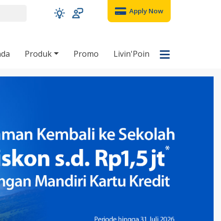
Apply Now
nda
Produk
Promo
Livin'Poin