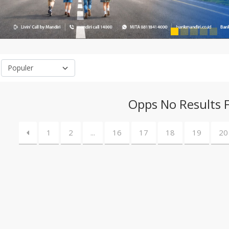
Opps No Results 
1
2
...
16
17
18
19
20